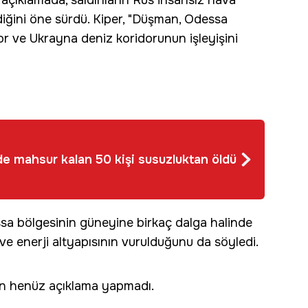
açıklamada, saldırıların Rus insansız hava
ldiğini öne sürdü. Kiper, "Düşman, Odessa
r ve Ukrayna deniz koridorunun işleyişini
e mahsur kalan 50 kişi susuzluktan öldü
ssa bölgesinin güneyine birkaç dalga halinde
n ve enerji altyapısının vurulduğunu da söyledi.
in henüz açıklama yapmadı.