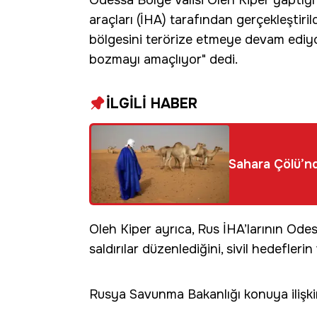
Odessa Bölge Valisi Oleh Kiper yaptığı 
araçları (İHA) tarafından gerçekleştiri
bölgesini terörize etmeye devam ediyo
bozmayı amaçlıyor" dedi.
İLGİLİ HABER
Sahara Çölü’nd
Oleh Kiper ayrıca, Rus İHA’larının Ode
saldırılar düzenlediğini, sivil hedefleri
Rusya Savunma Bakanlığı konuya ilişk