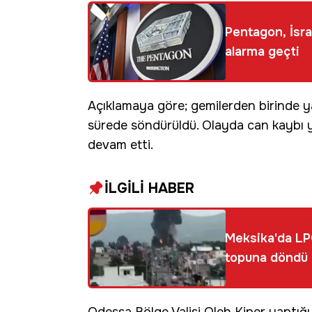
Pentagon, İsra
alarma geçti
Açıklamaya göre; gemilerden birinde y
sürede söndürüldü. Olayda can kaybı 
devam etti.
İLGİLİ HABER
Meksika'da LP
topuna döndü