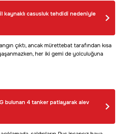
il kaynaklı casusluk tehdidi nedeniyle
angın çıktı, ancak mürettebat tarafından kısa
yaşanmazken, her iki gemi de yolculuğuna
G bulunan 4 tanker patlayarak alev