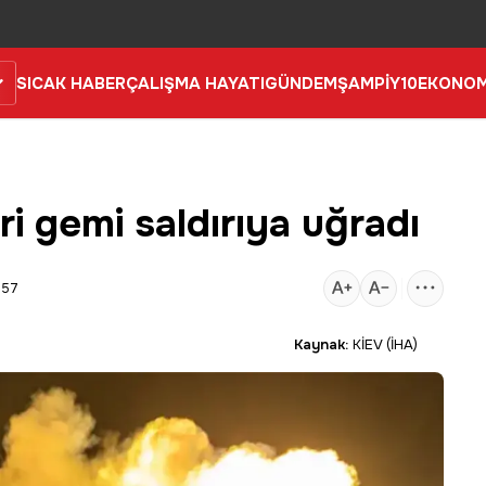
SICAK HABER
ÇALIŞMA HAYATI
GÜNDEM
ŞAMPİY10
EKONOM
ri gemi saldırıya uğradı
:57
Kaynak:
KİEV (İHA)