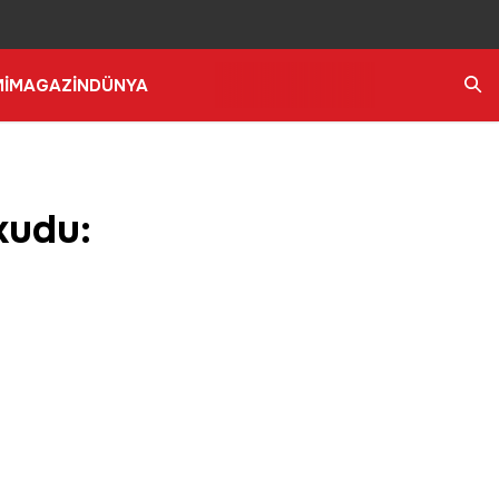
İ
MAGAZİN
DÜNYA
Ara
kudu: