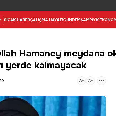
SICAK HABER
ÇALIŞMA HAYATI
GÜNDEM
ŞAMPİY10
EKONOM
etullah Hamaney meydana o
arı yerde kalmayacak
:30