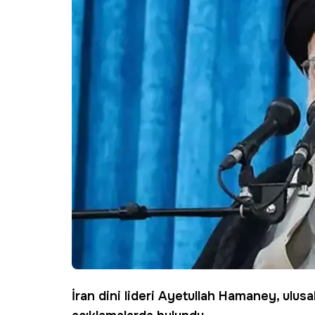
İran
dini lideri Ayetullah
Hamaney
, ulus