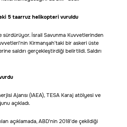
eki 5 taarruz helikopteri vuruldu
ünde sürdürüyor. İsrail Savunma Kuvvetlerinden
uvvetleri'nin Kirmanşah'taki bir askeri üste
ne saldırı gerçekleştirdiği belirtildi. Saldırı
 vurdu
nerjisi Ajansı (IAEA), TESA Karaj atölyesi ve
unu açıkladı.
an açıklamada, ABD'nin 2018'de çekildiği