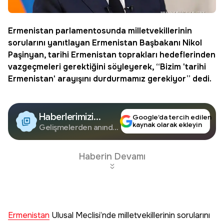
Ermenistan
parlamentosunda milletvekillerinin
sorularını yanıtlayan Ermenistan Başbakanı Nikol
Paşinyan
, tarihi Ermenistan toprakları hedeflerinden
vazgeçmeleri gerektiğini söyleyerek, “Bizim 'tarihi
Ermenistan' arayışını durdurmamız gerekiyor” dedi.
Haberlerimizi
Google’da tercih edilen
kaynak olarak ekleyin
Google'da Takip
Gelişmelerden anında
haberdar olun.
Edin
Haberin Devamı
Ermenistan
Ulusal Meclisi’nde milletvekillerinin sorularını