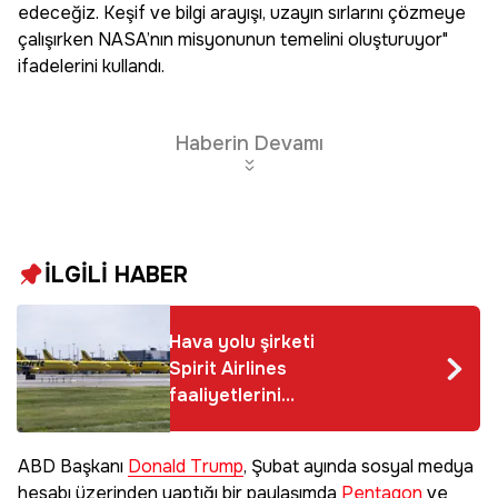
edeceğiz. Keşif ve bilgi arayışı, uzayın sırlarını çözmeye
çalışırken NASA’nın misyonunun temelini oluşturuyor"
ifadelerini kullandı.
Haberin Devamı
İLGİLİ HABER
Hava yolu şirketi
Spirit Airlines
faaliyetlerini
durdurdu
ABD Başkanı
Donald Trump
, Şubat ayında sosyal medya
hesabı üzerinden yaptığı bir paylaşımda
Pentagon
ve