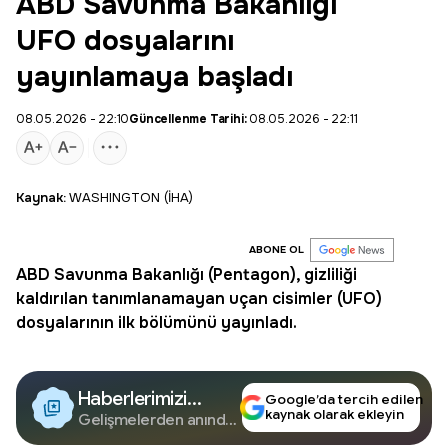
ABD Savunma Bakanlığı
UFO dosyalarını
yayınlamaya başladı
08.05.2026 - 22:10
Güncellenme Tarihi:
08.05.2026 - 22:11
Kaynak:
WASHINGTON (İHA)
ABONE OL
ABD Savunma Bakanlığı
(
Pentagon
), gizliliği
kaldırılan tanımlanamayan uçan cisimler (UFO)
dosyalarının ilk bölümünü yayınladı.
Haberlerimizi
Google’da tercih edilen
kaynak olarak ekleyin
Google'da Takip
Gelişmelerden anında
haberdar olun.
Edin