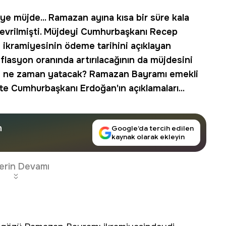
iye müjde
... Ramazan ayına kısa bir süre kala
evrilmişti. Müjdeyi Cumhurbaşkanı Recep
 ikramiyesinin ödeme tarihini açıklayan
lasyon oranında artırılacağının da müjdesini
i ne zaman yatacak
? Ramazan Bayramı emekli
şte Cumhurbaşkanı Erdoğan'ın açıklamaları...
n
Google’da tercih edilen
kaynak olarak ekleyin
erin Devamı