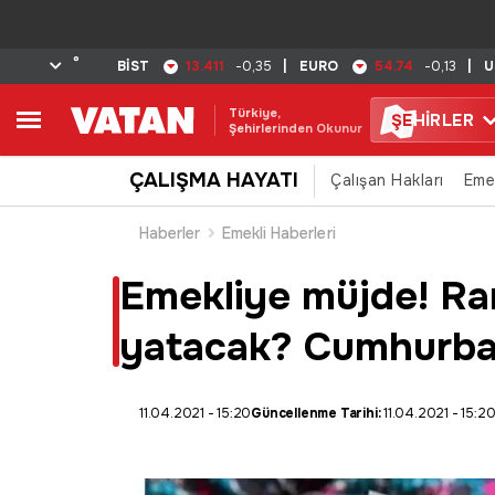
°
13.411
54.74
BİST
-0,35
|
EURO
-0,13
|
U
Türkiye,
ŞE
HİRLER
Şehirlerinden Okunur
ÇALIŞMA HAYATI
Çalışan Hakları
Eme
Haberler
Emekli Haberleri
Emekliye müjde! Ra
yatacak? Cumhurbaş
11.04.2021 - 15:20
Güncellenme Tarihi:
11.04.2021 - 15:2