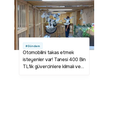
#Gündem
Otomobilini takas etmek
isteyenler var! Tanesi 400 Bin
TL'lik güvercinlere klimalı ve
su arıtmalı özel yaşam alanı
kurdu