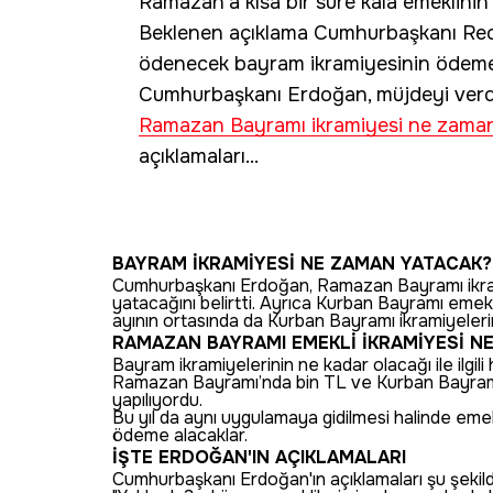
Ramazan'a kısa bir süre kala emeklin
Beklenen açıklama Cumhurbaşkanı Rec
ödenecek bayram ikramiyesinin ödeme ta
Cumhurbaşkanı Erdoğan, müjdeyi verdi
Ramazan Bayramı ikramiyesi ne zama
açıklamaları...
BAYRAM İKRAMİYESİ NE ZAMAN YATACAK?
Cumhurbaşkanı Erdoğan, Ramazan Bayramı ikrami
yatacağını belirtti. Ayrıca Kurban Bayramı emekl
ayının ortasında da Kurban Bayramı ikramiyelerini
RAMAZAN BAYRAMI EMEKLİ İKRAMİYESİ N
Bayram ikramiyelerinin ne kadar olacağı ile ilgil
Ramazan Bayramı’nda bin TL ve Kurban Bayram
yapılıyordu.
Bu yıl da aynı uygulamaya gidilmesi halinde em
ödeme alacaklar.
İŞTE ERDOĞAN'IN AÇIKLAMALARI
Cumhurbaşkanı Erdoğan'ın açıklamaları şu şekil