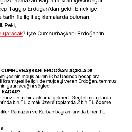
in gözü Ramazan Bayramı ikramiyesindeydi.
ep Tayyip Erdoğan’dan geldi. Emekliye
rihi ile ilgili açıklamalarda bulunan
. Peki,
n yatacak
? İşte Cumhurbaşkanı Erdoğan'ın
 CUMHURBAŞKANI ERDOĞAN AÇIKLADI!
yesinin mayıs ayının ilk haftasında hesaplara
i ikramiyesi ile ilgili de müjdeyi veren Erdoğan, temmuz
n yatırılacağını söyledi.
E KADAR?
i henüz resmi bir açıklama gelmedi. Geçtiğimiz yıllarda
ı’nda bin TL olmak üzere toplamda 2 bin TL ödeme
ekliler Ramazan ve Kurban bayramlarında biner TL
de: