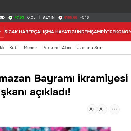
47.53
6165,66
SD
0,05
|
ALTIN
-0,16
SICAK HABER
ÇALIŞMA HAYATI
GÜNDEM
ŞAMPİY10
EKONOM
kli
Kobi
Memur
Personel Alımı
Uzmana Sor
mazan Bayramı ikramiyesi
kanı açıkladı!
0