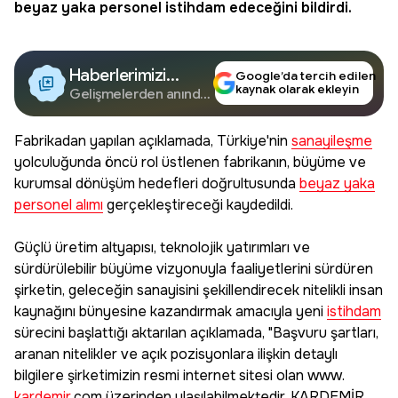
beyaz yaka
personel
istihdam
edeceğini bildirdi.
Haberlerimizi
Google’da tercih edilen
kaynak olarak ekleyin
Google'da Takip
Gelişmelerden anında
haberdar olun.
Edin
Fabrikadan yapılan açıklamada, Türkiye'nin
sanayileşme
yolculuğunda öncü rol üstlenen fabrikanın, büyüme ve
kurumsal dönüşüm hedefleri doğrultusunda
beyaz yaka
personel alımı
gerçekleştireceği kaydedildi.
Güçlü üretim altyapısı, teknolojik yatırımları ve
sürdürülebilir büyüme vizyonuyla faaliyetlerini sürdüren
şirketin, geleceğin sanayisini şekillendirecek nitelikli insan
kaynağını bünyesine kazandırmak amacıyla yeni
istihdam
sürecini başlattığı aktarılan açıklamada, "Başvuru şartları,
aranan nitelikler ve açık pozisyonlara ilişkin detaylı
bilgilere şirketimizin resmi internet sitesi olan www.
kardemir
.com üzerinden ulaşılabilmektedir. KARDEMİR