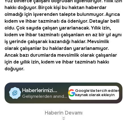
Yüz binlerce çalışanı doğrudan ilgilendiriyor.
Yıllık izin
hakkı doğuyor. Birçok kişi bu haktan haberdar
olmadığı için işverenden talepte bulunmuyor. Ayrıca
kıdem
ve
ihbar
tazminatı da ödeniyor. Detaylar belli
oldu. Çok sayıda çalışan yararlanacak. Yıllık izin,
kıdem ve ihbar tazminatı çalışanlaın en az bir yıl aynı
iş yerinde çalışarak kazandığı haklar. Mevsimlik
olarak çalışanlar bu haklardan yararlanamıyor.
Ancak bazı durumlarda mevsimlik olarak çalışanlar
için de yıllık izin, kıdem ve ihbar tazminatı hakkı
doğuyor.
Haberlerimizi
Google’da tercih edilen
kaynak olarak ekleyin
Google'da Takip
Gelişmelerden anında
haberdar olun.
Edin
Haberin Devamı