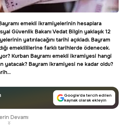
Bayramı emekli ikramiyelerinin hesaplara
Sosyal Güvenlik Bakanı Vedat Bilgin yaklaşık 12
lerinin yatırılacağını tarihi açıkladı. Bayram
ğı emeklililerine farklı tarihlerde ödenecek.
yor
?
Kurban Bayramı emekli ikramiyesi
hangi
an yatacak
?
Bayram ikramiyesi ne kadar oldu
?
ih...
n
Google’da tercih edilen
kaynak olarak ekleyin
erin Devamı