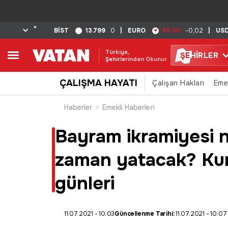
°
13.799
55.00
BİST
0
|
EURO
-0,02
|
US
Türkiye,
ŞE
HİRLER
Şehirlerinden Okunur
ÇALIŞMA HAYATI
Çalışan Hakları
Eme
Haberler
Emekli Haberleri
Bayram ikramiyesi n
zaman yatacak? Kur
günleri
11.07.2021 - 10:03
Güncellenme Tarihi:
11.07.2021 - 10:07