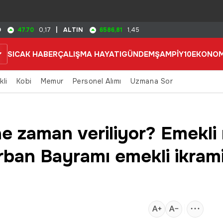
47.70
6586,81
D
0,17
|
ALTIN
1,45
SICAK HABER
ÇALIŞMA HAYATI
GÜNDEM
ŞAMPİY10
EKONOM
kli
Kobi
Memur
Personel Alımı
Uzmana Sor
e zaman veriliyor? Emekli 
ban Bayramı emekli ikram