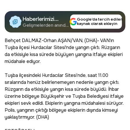
Haberlerimizi
Google’da tercih edilen
kaynak olarak ekleyin
Google'da Takip
Gelişmelerden anında
haberdar olun.
Edin
Behçet DALMAZ-Orhan AŞAN/VAN, (DHA)- VAN'ın
Tuşba ilçesi Hurdacılar Sitesi'nde yangın çıktı. Rüzgarın
da etkisiyle kısa sürede büyüyen yangına itfaiye ekipleri
müdahale ediyor.
Tuşba ilçesindeki Hurdacılar Sitesi’nde, saat 11.00
sıralarında henüz belirlenemeyen nedenle yangın çıktı.
Rüzgarın da etkisiyle yangın kısa sürede büyüdü. İhbar
üzerine bölgeye Büyükşehir ve Tuşba Belediyesi itfaiye
ekipleri sevk edildi. Ekiplerin yangına müdahalesi sürüyor.
Polis, yangının çıktığı bölgeye ekiplerin dışında kimseyi
yaklaştırmıyor. (DHA)