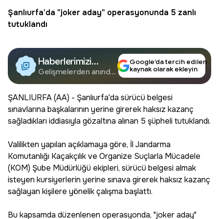
Şanlıurfa
'da "
joker
aday" operasyonunda 5 zanlı
tutuklandı
Haberlerimizi
Google’da tercih edilen
kaynak olarak ekleyin
Google'da Takip
Gelişmelerden anında
haberdar olun.
Edin
ŞANLIURFA (AA) - Şanlıurfa'da sürücü belgesi
sınavlarına başkalarının yerine girerek haksız kazanç
sağladıkları iddiasıyla gözaltına alınan 5 şüpheli tutuklandı.
Valilikten yapılan açıklamaya göre, İl Jandarma
Komutanlığı Kaçakçılık ve Organize Suçlarla Mücadele
(KOM) Şube Müdürlüğü ekipleri, sürücü belgesi almak
isteyen kursiyerlerin yerine sınava girerek haksız kazanç
sağlayan kişilere yönelik çalışma başlattı.
Bu kapsamda düzenlenen operasyonda, "joker aday"