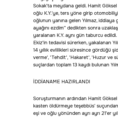
Sokak'ta meydana geldi. Hamit Göksel Y
oğlu K.Y.'ye, ters yöne girip otomobili
oğlunun yanına gelen Yılmaz, iddiaya 
ayağını ezdim” dedikten sonra uzaklaştı
yaralanan K.Y. aynı gün taburcu edildi. 
Ekiz'in tedavisi sürerken, yakalanan Yıl
14 yıllık evlilikleri süresince gördüğü 
verme', 'Tehdit', 'Hakaret', 'Huzur ve 
suçlardan toplam 13 kaydı bulunan Yılma
İDDİANAME HAZIRLANDI
Soruşturmanın ardından Hamit Göksel 
kasten öldürmeye teşebbüs' suçundan 
eşi ve oğlu yönünden ayrı ayrı 21'er yı