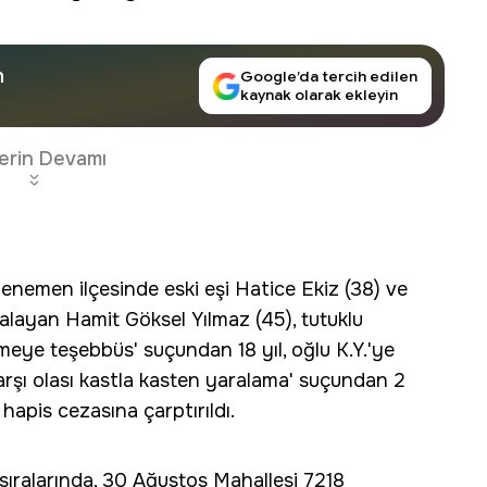
n
Google’da tercih edilen
kaynak olarak ekleyin
erin Devamı
nemen ilçesinde eski eşi Hatice Ekiz (38) ve
ralayan Hamit Göksel Yılmaz (45), tutuklu
eye teşebbüs' suçundan 18 yıl, oğlu K.Y.'ye
arşı olası kastla kasten yaralama' suçundan 2
hapis cezasına çarptırıldı.
sıralarında, 30 Ağustos Mahallesi 7218