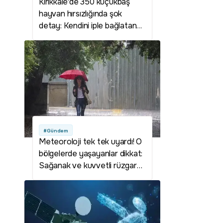
Kırıkkale'de 350 küçükbaş
hayvan hırsızlığında şok
detay: Kendini iple bağlatan
çoban planı deşifre oldu
#Gündem
Meteoroloji tek tek uyardı! O
bölgelerde yaşayanlar dikkat:
Sağanak ve kuvvetli rüzgar
geliyor