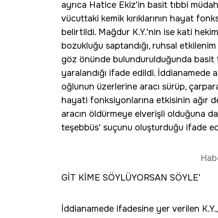
ayrıca Hatice Ekiz'in basit tıbbi müdah
vücuttaki kemik kırıklarının hayat fonk
belirtildi. Mağdur K.Y.'nin ise kati hek
bozukluğu saptandığı, ruhsal etkilenim s
göz önünde bulundurulduğunda basit t
yaralandığı ifade edildi. İddianamede a
oğlunun üzerlerine aracı sürüp, çarpar
hayati fonksiyonlarına etkisinin ağır 
aracın öldürmeye elverişli olduğuna da
teşebbüs' suçunu oluşturduğu ifade edi
Hab
GİT KİME SÖYLÜYORSAN SÖYLE'
İddianamede ifadesine yer verilen K.Y.