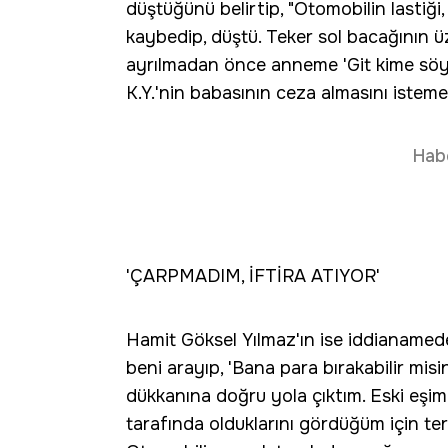
düştüğünü belirtip, "Otomobilin lasti
kaybedip, düştü. Teker sol bacağının 
ayrılmadan önce anneme 'Git kime söylüy
K.Y.'nin babasının ceza almasını istemed
Hab
'ÇARPMADIM, İFTİRA ATIYOR'
Hamit Göksel Yılmaz'ın ise iddianamede
beni arayıp, 'Bana para bırakabilir misi
dükkanına doğru yola çıktım. Eski eşi
tarafında olduklarını gördüğüm için te