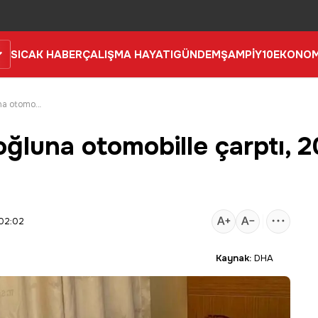
SICAK HABER
ÇALIŞMA HAYATI
GÜNDEM
ŞAMPİY10
EKONOM
Boşandığı eşine ve oğluna otomobille çarptı, 20 yıl 6 ay hapis cezası aldı
ğluna otomobille çarptı, 20
 02:02
Kaynak:
DHA