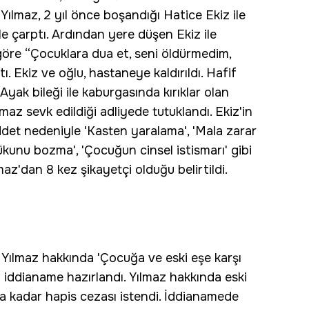
ılmaz, 2 yıl önce boşandığı Hatice Ekiz ile
yle çarptı. Ardından yere düşen Ekiz ile
göre “Çocuklara dua et, seni öldürmedim,
. Ekiz ve oğlu, hastaneye kaldırıldı. Hafif
Ayak bileği ile kaburgasında kırıklar olan
maz sevk edildiği adliyede tutuklandı. Ekiz'in
şiddet nedeniyle 'Kasten yaralama', 'Mala zarar
sükunu bozma', 'Çocuğun cinsel istismarı' gibi
z'dan 8 kez şikayetçi olduğu belirtildi.
Yılmaz hakkında 'Çocuğa ve eski eşe karşı
iddianame hazırlandı. Yılmaz hakkında eski
la kadar hapis cezası istendi. İddianamede