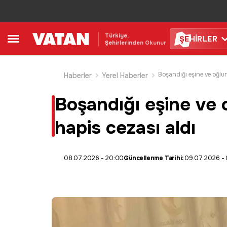
Türkiye,
ŞE
HİRLER
Şehirlerinden Okunur
Haberler
Yerel Haberler
Boşandığı eşine ve o
hapis cezası aldı
08.07.2026 - 20:00
Güncellenme Tarihi:
09.07.2026 -