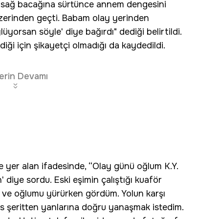
ği, sağ bacağına sürtünce annem dengesini
üzerinden geçti. Babam olay yerinden
orsan söyle' diye bağırdı" dediği belirtildi.
iği için şikayetçi olmadığı da kaydedildi.
erin Devamı
 yer alan ifadesinde, “Olay günü oğlum K.Y.
n' diye sordu. Eski eşimin çalıştığı kuaför
m ve oğlumu yürürken gördüm. Yolun karşı
rs şeritten yanlarına doğru yanaşmak istedim.