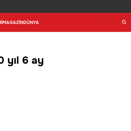
İ
MAGAZİN
DÜNYA
Ara
 yıl 6 ay