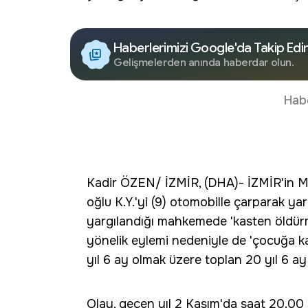
Haberlerimizi Google'da Takip Edi
Gelişmelerden anında haberdar olun.
Hab
Kadir ÖZEN/ İZMİR, (DHA)- İZMİR'in Me
oğlu K.Y.'yi (9) otomobille çarparak ya
yargılandığı mahkemede 'kasten öldürm
yönelik eylemi nedeniyle de 'çocuğa k
yıl 6 ay olmak üzere toplan 20 yıl 6 ay 
Olay, geçen yıl 2 Kasım'da saat 20.00 