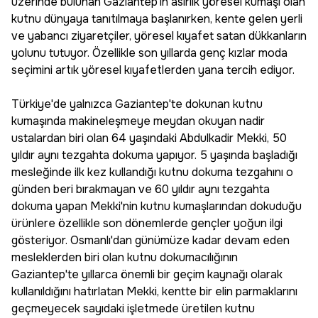
üzerinde bulunan Gaziantep'in asırlık yöresel kumaşı olan
kutnu dünyaya tanıtılmaya başlanırken, kente gelen yerli
ve yabancı ziyaretçiler, yöresel kıyafet satan dükkanların
yolunu tutuyor. Özellikle son yıllarda genç kızlar moda
seçimini artık yöresel kıyafetlerden yana tercih ediyor.
Türkiye'de yalnızca Gaziantep'te dokunan kutnu
kumaşında makineleşmeye meydan okuyan nadir
ustalardan biri olan 64 yaşındaki Abdulkadir Mekki, 50
yıldır aynı tezgahta dokuma yapıyor. 5 yaşında başladığı
mesleğinde ilk kez kullandığı kutnu dokuma tezgahını o
günden beri bırakmayan ve 60 yıldır aynı tezgahta
dokuma yapan Mekki'nin kutnu kumaşlarından dokuduğu
ürünlere özellikle son dönemlerde gençler yoğun ilgi
gösteriyor. Osmanlı'dan günümüze kadar devam eden
mesleklerden biri olan kutnu dokumacılığının
Gaziantep'te yıllarca önemli bir geçim kaynağı olarak
kullanıldığını hatırlatan Mekki, kentte bir elin parmaklarını
geçmeyecek sayıdaki işletmede üretilen kutnu