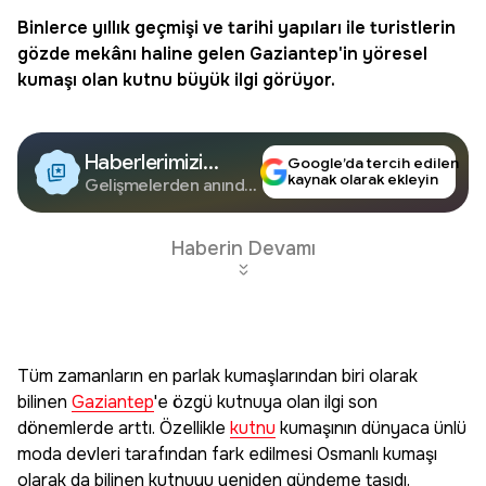
Binlerce yıllık geçmişi ve tarihi yapıları ile turistlerin
gözde mekânı haline gelen
Gaziantep
'in yöresel
kumaşı olan
kutnu
büyük ilgi görüyor.
Haberlerimizi
Google’da tercih edilen
kaynak olarak ekleyin
Google'da Takip
Gelişmelerden anında
haberdar olun.
Edin
Haberin Devamı
Tüm zamanların en parlak kumaşlarından biri olarak
bilinen
Gaziantep
'e özgü kutnuya olan ilgi son
dönemlerde arttı. Özellikle
kutnu
kumaşının dünyaca ünlü
moda devleri tarafından fark edilmesi Osmanlı kumaşı
olarak da bilinen kutnuyu yeniden gündeme taşıdı.