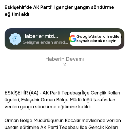
Eskişehir
'de
AK Parti
'li gençler yangın söndürme
eğitimi aldı
Haberlerimizi
Google’da tercih edilen
kaynak olarak ekleyin
Google'da Takip
Gelişmelerden anında
haberdar olun.
Edin
Haberin Devamı
ESKİŞEHİR (AA) - AK Parti Tepebaşı İlçe Gençlik Kolları
üyeleri, Eskişehir Orman Bölge Müdürlüğü tarafından
verilen yangın söndürme eğitimine katıldı.
Orman Bölge Müdürlüğünün Kocakır mevkisinde verilen
yangın eğitimine AK Parti Tepebaşı İlçe Gençlik Kolları