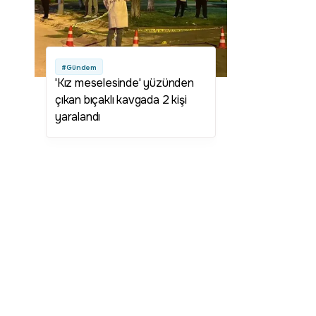
#Gündem
'Kız meselesinde' yüzünden
çıkan bıçaklı kavgada 2 kişi
yaralandı