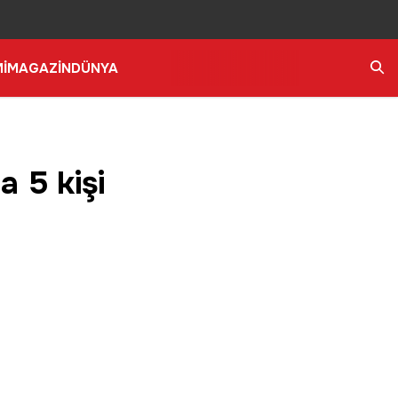
İ
MAGAZİN
DÜNYA
Ara
a 5 kişi