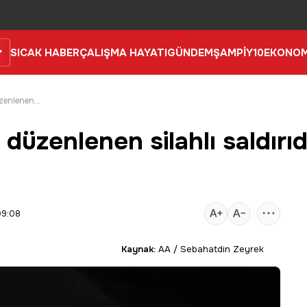
SICAK HABER
ÇALIŞMA HAYATI
GÜNDEM
ŞAMPİY10
EKONOM
Denizli'de restorana düzenlenen silahlı saldırıda 5 kişi yaralandı
düzenlenen silahlı saldırıd
09:08
Kaynak:
AA / Sebahatdin Zeyrek