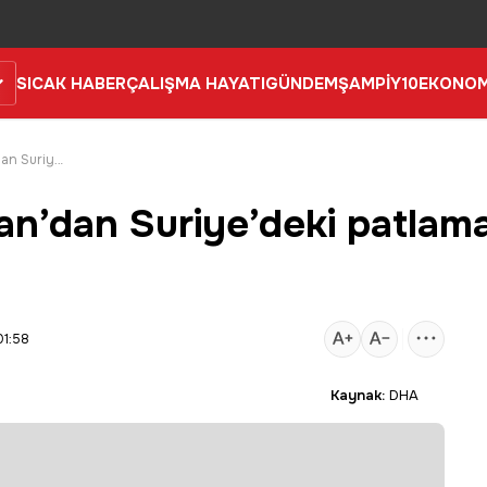
SICAK HABER
ÇALIŞMA HAYATI
GÜNDEM
ŞAMPİY10
EKONOM
İletişim Başkanı Duran’dan Suriye’deki patlamaya ilişkin açıklama
an’dan Suriye’deki patlama
01:58
Kaynak:
DHA