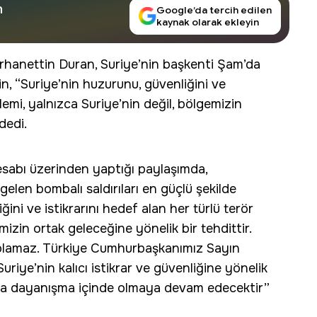
n
Google’da tercih edilen
kaynak olarak ekleyin
hanettin Duran, Suriye’nin başkenti Şam’da
in, “Suriye’nin huzurunu, güvenliğini ve
ylemi, yalnızca Suriye’nin değil, bölgemizin
dedi.
esabı üzerinden yaptığı paylaşımda,
len bombalı saldırıları en güçlü şekilde
ini ve istikrarını hedef alan her türlü terör
mizin ortak geleceğine yönelik bir tehdittir.
 olamaz. Türkiye Cumhurbaşkanımız Sayın
riye’nin kalıcı istikrar ve güvenliğine yönelik
yla dayanışma içinde olmaya devam edecektir”