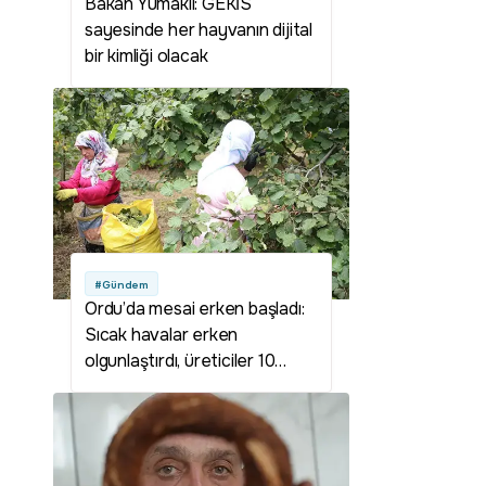
Bakan Yumaklı: GEKİS
sayesinde her hayvanın dijital
bir kimliği olacak
#Gündem
Ordu’da mesai erken başladı:
Sıcak havalar erken
olgunlaştırdı, üreticiler 10
Ağustos'tan önce
bahçedeydi