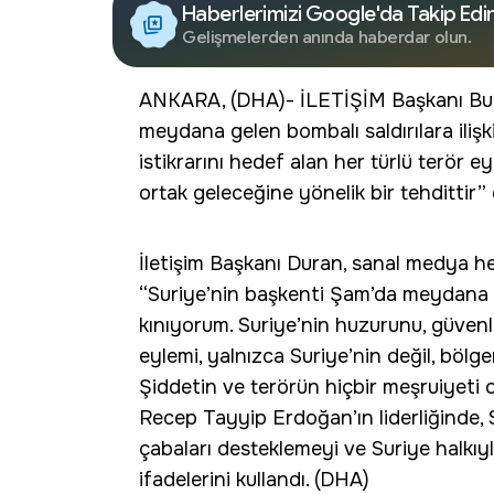
Haberlerimizi Google'da Takip Edi
Gelişmelerden anında haberdar olun.
ANKARA, (DHA)- İLETİŞİM Başkanı Bur
meydana gelen bombalı saldırılara ilişk
istikrarını hedef alan her türlü terör e
ortak geleceğine yönelik bir tehdittir” 
İletişim Başkanı Duran, sanal medya h
“Suriye’nin başkenti Şam’da meydana ge
kınıyorum. Suriye’nin huzurunu, güvenliğ
eylemi, yalnızca Suriye’nin değil, bölge
Şiddetin ve terörün hiçbir meşruiyeti
Recep Tayyip Erdoğan’ın liderliğinde, Su
çabaları desteklemeyi ve Suriye halkı
ifadelerini kullandı. (DHA)