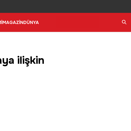
İ
MAGAZİN
DÜNYA
Ara
ya ilişkin