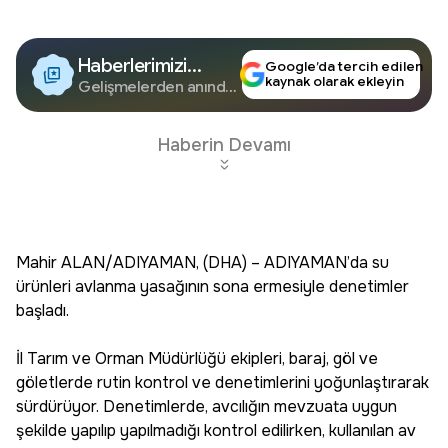
Haberlerimizi
Google’da tercih edilen
kaynak olarak ekleyin
Google'da Takip
Gelişmelerden anında
haberdar olun.
Edin
Haberin Devamı
Mahir ALAN/ADIYAMAN, (DHA) – ADIYAMAN’da su
ürünleri avlanma yasağının sona ermesiyle denetimler
başladı.
İl Tarım ve Orman Müdürlüğü ekipleri, baraj, göl ve
göletlerde rutin kontrol ve denetimlerini yoğunlaştırarak
sürdürüyor. Denetimlerde, avcılığın mevzuata uygun
şekilde yapılıp yapılmadığı kontrol edilirken, kullanılan av