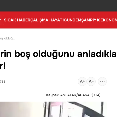
SICAK HABER
ÇALIŞMA HAYATI
GÜNDEM
ŞAMPİY10
EKONOM
Zillerine bastığı evlerin boş olduğunu anladıkları evlere girip hırsızlık yaptılar!
lerin boş olduğunu anladıkla
r!
2:38
Kaynak:
Anıl ATAR/ADANA, (DHA)