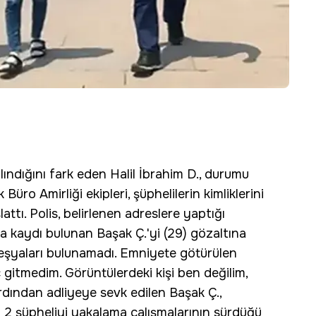
ndığını fark eden Halil İbrahim D., durumu
 Büro Amirliği ekipleri, şüphelilerin kimliklerini
attı. Polis, belirlenen adreslere yaptığı
da kaydı bulunan Başak Ç.'yi (29) gözaltına
et eşyaları bulunamadı. Emniyete götürülen
 gitmedim. Görüntülerdeki kişi ben değilim,
ardından adliyeye sevk edilen Başak Ç.,
i 2 şüpheliyi yakalama çalışmalarının sürdüğü