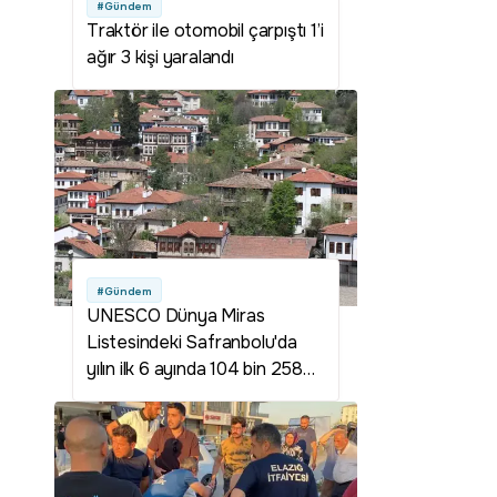
#Gündem
Traktör ile otomobil çarpıştı 1’i
ağır 3 kişi yaralandı
#Gündem
UNESCO Dünya Miras
Listesindeki Safranbolu'da
yılın ilk 6 ayında 104 bin 258
kişi konakladı