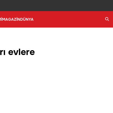
İ
MAGAZİN
DÜNYA
Ara
rı evlere