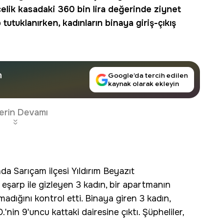
 çelik kasadaki 360 bin lira değerinde ziynet
 tutuklanırken, kadınların binaya giriş-çıkış
n
Google’da tercih edilen
kaynak olarak ekleyin
erin Devamı
nda Sarıçam ilçesi Yıldırım Beyazıt
 eşarp ile gizleyen 3 kadın, bir apartmanın
lmadığını kontrol etti. Binaya giren 3 kadın,
'nin 9'uncu kattaki dairesine çıktı. Şüpheliler,