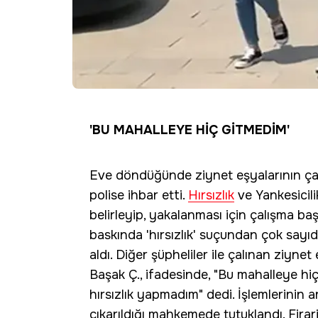
'BU MAHALLEYE HİÇ GİTMEDİM'
Eve döndüğünde ziynet eşyalarının çalı
polise ihbar etti.
Hırsızlık
ve Yankesicilik
belirleyip, yakalanması için çalışma başl
baskında 'hırsızlık' suçundan çok sayı
aldı. Diğer şüpheliler ile çalınan ziyn
Başak Ç., ifadesinde, "Bu mahalleye hiç
hırsızlık yapmadım" dedi. İşlemlerinin 
çıkarıldığı mahkemede tutuklandı. Firar