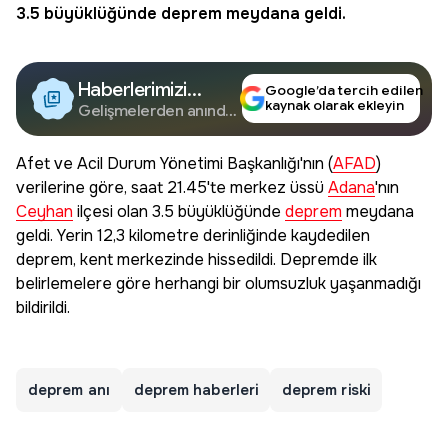
3.5 büyüklüğünde
deprem
meydana geldi.
Haberlerimizi
Google’da tercih edilen
kaynak olarak ekleyin
Google'da Takip
Gelişmelerden anında
haberdar olun.
Edin
Afet ve Acil Durum Yönetimi Başkanlığı'nın (
AFAD
)
verilerine göre, saat 21.45'te merkez üssü
Adana
'nın
Ceyhan
ilçesi olan 3.5 büyüklüğünde
deprem
meydana
geldi. Yerin 12,3 kilometre derinliğinde kaydedilen
deprem, kent merkezinde hissedildi. Depremde ilk
belirlemelere göre herhangi bir olumsuzluk yaşanmadığı
bildirildi.
deprem anı
deprem haberleri
deprem riski