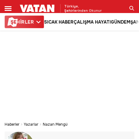
Türkiye,
Şehirlerinden Okunur
ŞE
HİRLER
SICAK HABER
ÇALIŞMA HAYATI
GÜNDEM
ŞAM
Ara
Haberler
Yazarlar
Nazan Mengü