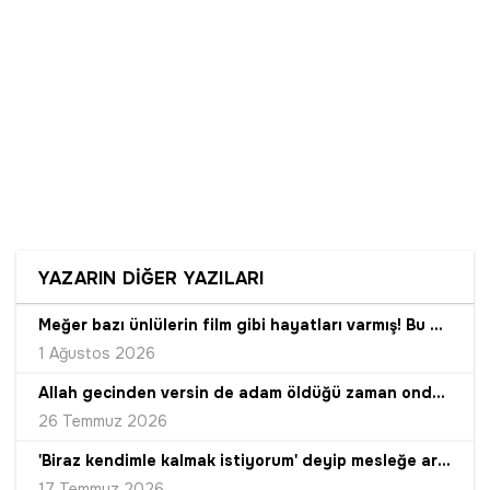
YAZARIN DİĞER YAZILARI
Meğer bazı ünlülerin film gibi hayatları varmış! Bu evlatlık hikayesi beni hem mutlu etti hem yüreğim burkuldu
1 Ağustos 2026
Allah gecinden versin de adam öldüğü zaman ondan kalan miras ne olacak acaba?
26 Temmuz 2026
'Biraz kendimle kalmak istiyorum' deyip mesleğe ara vermek! Ne güzel dünya
17 Temmuz 2026