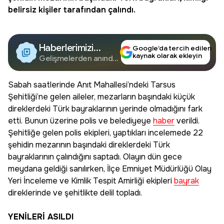
belirsiz kişiler tarafından çalındı.
Haberlerimizi
Google’da tercih edilen
kaynak olarak ekleyin
Google'da Takip
Gelişmelerden anında
haberdar olun.
Edin
Sabah saatlerinde Anıt Mahallesi’ndeki Tarsus
Şehitliği’ne gelen aileler, mezarların başındaki küçük
direklerdeki Türk bayraklarının yerinde olmadığını fark
etti. Bunun üzerine polis ve belediyeye
haber
verildi.
Şehitliğe gelen polis ekipleri, yaptıkları incelemede 22
şehidin mezarının başındaki direklerdeki Türk
bayraklarının çalındığını saptadı. Olayın dün gece
meydana geldiği sanılırken, İlçe Emniyet Müdürlüğü Olay
Yeri İnceleme ve Kimlik Tespit Amirliği ekipleri
bayrak
direklerinde ve şehitlikte delil topladı.
YENİLERİ ASILDI