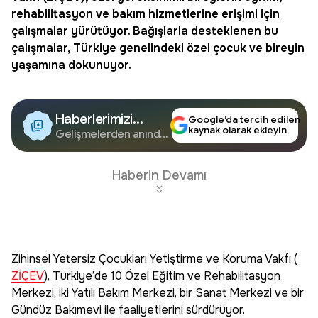
rehabilitasyon ve bakım hizmetlerine erişimi için
çalışmalar yürütüyor. Bağışlarla desteklenen bu
çalışmalar, Türkiye genelindeki özel çocuk ve bireyin
yaşamına dokunuyor.
Haberlerimizi
Google’da tercih edilen
kaynak olarak ekleyin
Google'da Takip
Gelişmelerden anında
haberdar olun.
Edin
Haberin Devamı
Zihinsel Yetersiz Çocukları Yetiştirme ve Koruma Vakfı (
ZİÇEV
), Türkiye’de 10 Özel Eğitim ve Rehabilitasyon
Merkezi, iki Yatılı Bakım Merkezi, bir Sanat Merkezi ve bir
Gündüz Bakımevi ile faaliyetlerini sürdürüyor.