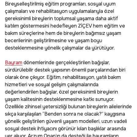
Bireyselleştirilmiş eğitim programları, sosyal uyum
çalışmaları ve rehabilitasyon uygulamalarıyla özel
gereksinimli bireylerin toplumsal yaşama daha aktif
katılım göstermesini hedefleyen ZİÇEV hem eğitim ve
bakım süreçlerine hem de bireylerin bağımsız yaşam
becerilerinin geliştirilmesine ve yaşam boyu
desteklenmesine yönelik çalışmalar da yürütüyor.
Bayram
dönemlerinde gerçekleştirilen bağışlar,
sürdürülebilir destek yapısının önemli parçalarından biri
olarak öne çıkıyor. Eğitim, rehabilitasyon, yatılı bakım
hizmetleri ve sosyal gelişim çalışmalarında
değerlendirilen bağışlar, özel gereksinimli bireylerin
yaşam kalitesinin desteklenmesine katkı sunuyor.
Özellikle zihinsel yetersizliği bulunan bireylerin ailelerinde
sıkça karşılaşılan “Benden sonra ne olacak?” kaygısına
yönelik geliştirilen güvenli yaşam modelleri, uzun vadeli
sosyal destek ihtiyacını görünür kılan başlıklar arasında
yer alıyor. Arzum Onan’ın da desteği ile bayramların