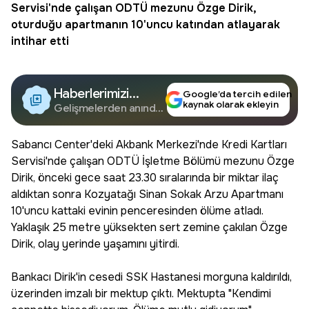
Servisi'nde çalışan ODTÜ mezunu Özge Dirik,
oturduğu apartmanın 10'uncu katından atlayarak
intihar etti
Haberlerimizi
Google’da tercih edilen
kaynak olarak ekleyin
Google'da Takip
Gelişmelerden anında
haberdar olun.
Edin
Sabancı Center'deki Akbank Merkezi'nde Kredi Kartları
Servisi'nde çalışan ODTÜ İşletme Bölümü mezunu Özge
Dirik, önceki gece saat 23.30 sıralarında bir miktar ilaç
aldıktan sonra Kozyatağı Sinan Sokak Arzu Apartmanı
10'uncu kattaki evinin penceresinden ölüme atladı.
Yaklaşık 25 metre yüksekten sert zemine çakılan Özge
Dirik, olay yerinde yaşamını yitirdi.
Bankacı Dirik'in cesedi SSK Hastanesi morguna kaldırıldı,
üzerinden imzalı bir mektup çıktı. Mektupta "Kendimi