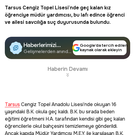
Tarsus
Cengiz Topel Lisesi’nde geç kalan kız
öğrenciye müdür yardımcısı, bu lafı edince öğrenci
ve ailesi savcılığa suç duyurusunda bulundu.
Haberlerimizi
Google’da tercih edilen
kaynak olarak ekleyin
Google'da Takip
Gelişmelerden anında
haberdar olun.
Edin
Haberin Devamı
Tarsus
Cengiz Topel Anadolu Lisesi’nde okuyan 16
yaşındaki B.K. okula geç kaldı. B.K. bu sırada beden
eğitimi öğretmeni H.A. tarafından kendisi gibi geç kalan
öğrencilerle okul bahçesini temizlemeye gönderildi.
Ancak kapıda Müdür Yardımcısı M.E.Y. ile karşılaşan B.K.