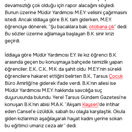
devamsızlığı çok olduğu için rapor alacağını söyledi.
Bunun üzerine Müdür Yardımcısı M.E.Y. velisini çağırmasını
istedi. Ancak iddiaya göre B.K. tam giderken, M.E.Y.
öğrenciye dönerek, “Şu bacaklara bak,
otobana çık
” dedi.
Bu sözler üzerine ağlamaya başlayan B.K. sinir krizi
geçirdi.
İddiaya göre Müdür Yardımcısı E.Y. ile kız öğrenci B.K.
arasında geçen bu konuşmaya bahçede temizlik yapan
öğrenciler, E.K., C.K., M.K. da şahit oldu. M.E.Y.’nin sürekli
öğrencilere hakaret ettiğini belirten B.K., Tarsus
Çocuk
Büro Amirliği’ne giderek ifade verdi. B.K.’nın ailesi ise
Müdür Yardımcısı M.E.Y. hakkında savcılığa suç
duyurusunda bulundu. Yerel Tarsus Gündem Gazetesi’ne
konuşan B.K.’nın abisi M.A.K. “Akşam
Kayseri
’de intihar
eden Cansel’e üzüldük, sabah bu olayla karşılaştık. Okula
giden kızlarımızı aşağılayarak hayat kadını yerine sokan
bu eğitimci umarız ceza alır” dedi.