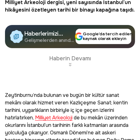
Milliyet Arkeoloji
dergisi, yeni sayısında İstanbul’un
hikâyesini özetleyen tarihi bir binayı kapağına taşıdı.
Haberlerimizi
Google’da tercih edilen
kaynak olarak ekleyin
Google'da Takip
Gelişmelerden anında
haberdar olun.
Edin
Haberin Devamı
Zeytinburnu’nda bulunan ve bugün bir kültür sanat
mekânı olarak hizmet veren Kazlıçeşme Sanat; kentin
tarihini, uygarlıkların birbiriyle iç içe geçen izlerini
hatırlatırken,
Milliyet Arkeoloji
de bu mekân üzerinden
okurlarını İstanbul’un tarihinin farklı katmanları arasında
yolculuğa çıkarıyor. Osmanlı Dönemi’ne ait askeri