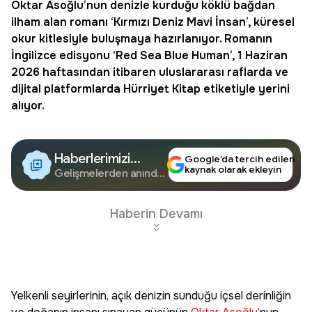
Oktar Asoğlu
’nun denizle kurduğu köklü bağdan
ilham alan romanı ‘
Kırmızı Deniz Mavi İnsan
’, küresel
okur kitlesiyle buluşmaya hazırlanıyor. Romanın
İngilizce edisyonu ‘Red Sea Blue Human’, 1 Haziran
2026 haftasından itibaren uluslararası raflarda ve
dijital platformlarda Hürriyet
Kitap
etiketiyle yerini
alıyor.
Haberlerimizi
Google’da tercih edilen
kaynak olarak ekleyin
Google'da Takip
Gelişmelerden anında
haberdar olun.
Edin
Haberin Devamı
Yelkenli seyirlerinin, açık denizin sunduğu içsel derinliğin