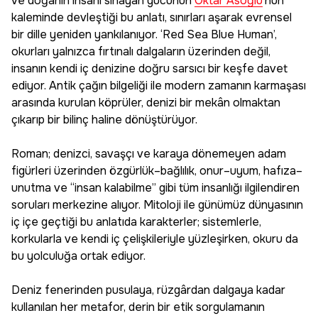
ve doğanın insanı sınayan gücünün
Oktar Asoğlu
’nun
kaleminde devleştiği bu anlatı, sınırları aşarak evrensel
bir dille yeniden yankılanıyor. ‘Red Sea Blue Human’,
okurları yalnızca fırtınalı dalgaların üzerinden değil,
insanın kendi iç denizine doğru sarsıcı bir keşfe davet
ediyor. Antik çağın bilgeliği ile modern zamanın karmaşası
arasında kurulan köprüler, denizi bir mekân olmaktan
çıkarıp bir bilinç haline dönüştürüyor.
Roman; denizci, savaşçı ve karaya dönemeyen adam
figürleri üzerinden özgürlük–bağlılık, onur–uyum, hafıza–
unutma ve “insan kalabilme” gibi tüm insanlığı ilgilendiren
soruları merkezine alıyor. Mitoloji ile günümüz dünyasının
iç içe geçtiği bu anlatıda karakterler; sistemlerle,
korkularla ve kendi iç çelişkileriyle yüzleşirken, okuru da
bu yolculuğa ortak ediyor.
Deniz fenerinden pusulaya, rüzgârdan dalgaya kadar
kullanılan her metafor, derin bir etik sorgulamanın