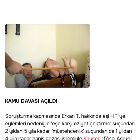
KAMU DAVASI AÇILDI
Soruşturma kapmasında Erkan T. hakkında eşi H.T.'ye
eylemleri nedeniyle 'eşe karşı eziyet çektirme' suçundan
2 yıldan 5 yıla kadar, 'müstehcenlik' suçundan da 1 yıldan
4 yıla kadar hapis cezası istemiyle
Kayseri
15'inci Asliye