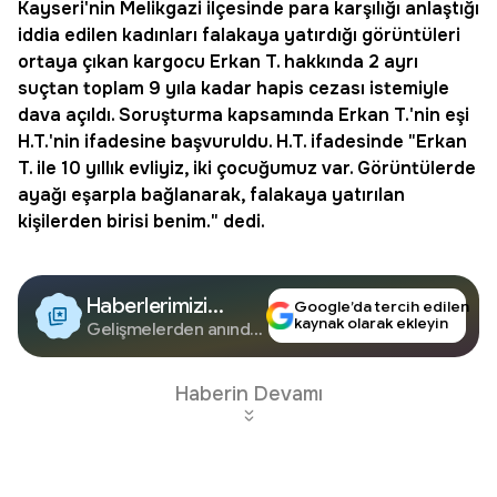
Kayseri'nin Melikgazi ilçesinde para karşılığı anlaştığı
iddia edilen kadınları falakaya yatırdığı görüntüleri
ortaya çıkan kargocu Erkan T. hakkında 2 ayrı
suçtan toplam 9 yıla kadar hapis cezası istemiyle
dava açıldı. Soruşturma kapsamında Erkan T.'nin eşi
H.T.'nin ifadesine başvuruldu. H.T. ifadesinde "Erkan
T. ile 10 yıllık evliyiz, iki çocuğumuz var. Görüntülerde
ayağı eşarpla bağlanarak, falakaya yatırılan
kişilerden birisi benim." dedi.
Haberlerimizi
Google’da tercih edilen
kaynak olarak ekleyin
Google'da Takip
Gelişmelerden anında
haberdar olun.
Edin
Haberin Devamı