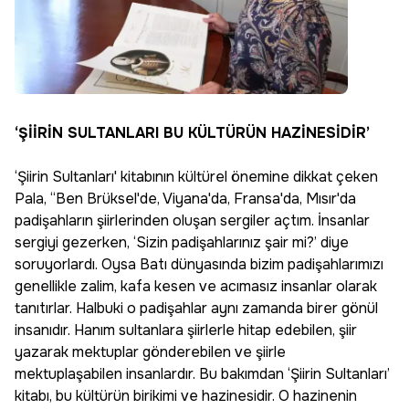
‘ŞİİRİN SULTANLARI BU KÜLTÜRÜN HAZİNESİDİR’
‘Şiirin Sultanları' kitabının kültürel önemine dikkat çeken
Pala, “Ben Brüksel'de, Viyana'da, Fransa'da, Mısır'da
padişahların şiirlerinden oluşan sergiler açtım. İnsanlar
sergiyi gezerken, ‘Sizin padişahlarınız şair mi?’ diye
soruyorlardı. Oysa Batı dünyasında bizim padişahlarımızı
genellikle zalim, kafa kesen ve acımasız insanlar olarak
tanıtırlar. Halbuki o padişahlar aynı zamanda birer gönül
insanıdır. Hanım sultanlara şiirlerle hitap edebilen, şiir
yazarak mektuplar gönderebilen ve şiirle
mektuplaşabilen insanlardır. Bu bakımdan ‘Şiirin Sultanları’
kitabı, bu kültürün birikimi ve hazinesidir. O hazinenin