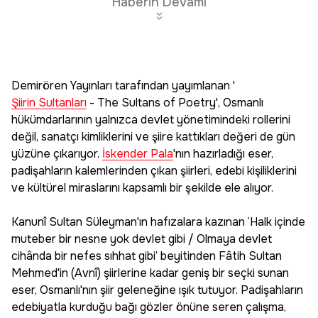
Haberin Devamı
Demirören Yayınları tarafından yayımlanan '
Şiirin Sultanları
- The Sultans of Poetry', Osmanlı
hükümdarlarının yalnızca devlet yönetimindeki rollerini
değil, sanatçı kimliklerini ve şiire kattıkları değeri de gün
yüzüne çıkarıyor.
İskender Pala
'nın hazırladığı eser,
padişahların kalemlerinden çıkan şiirleri, edebi kişiliklerini
ve kültürel miraslarını kapsamlı bir şekilde ele alıyor.
Kanunî Sultan Süleyman'ın hafızalara kazınan ‘Halk içinde
muteber bir nesne yok devlet gibi / Olmaya devlet
cihânda bir nefes sıhhat gibi’ beyitinden Fâtih Sultan
Mehmed'in (Avnî) şiirlerine kadar geniş bir seçki sunan
eser, Osmanlı'nın şiir geleneğine ışık tutuyor. Padişahların
edebiyatla kurduğu bağı gözler önüne seren çalışma,