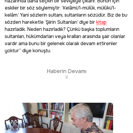
nazarında daha seçkin bir seviyeye çıkarır. Bunun için
eskiler bir söz söylemiştir: ‘Kelâmü'l-mülûk, mülûkü'l-
kelâm.’ Yani sözlerin sultanı, sultanların sözüdür. Biz de bu
sözden hareketle ‘Şiirin Sultanları’ diye bir
kitap
hazırladık. Neden hazırladık? Çünkü başka toplumların
sultanları, hükümdarları veya kralları arasında şair olanlar
vardır ama bunu bir gelenek olarak devam ettirenler
yoktur” diye konuştu.
Haberin Devamı