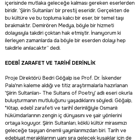
içerisinde mutlaka geleceğe kalması gereken eserlerden
biridir. ‘Şiirin Sultanları’ bir prestij eseridir. Gerçekten de
bu kültüre ve bu topluma kalıcı bir eser, bir temel taşı
bırakmaktır. Demirören Medya, böyle bir hizmeti
dolayısıyla takdiri çoktan hak etmiştir. İnanıyorum ki
ilerleyen zamanlarda da böyle bir eserden dolayı hep
takdirle anılacaktır” dedi.
EDEBÎ ZARAFET VE TARİHÎ DERİNLİK
Proje Direktörü Bedri Göğalp ise Prof. Dr. İskender
Pala'nın kaleme aldığı ve titiz araştırmalarla hazırlanan
'Şiirin Sultanları- The Sultans of Poetry' adlı eseri okurla
buluşturmanın mutluluğunu yaşadıklarını söyledi. Göğalp,
"Kitap, edebî zarafeti ve tarihî derinliğiyle Osmanlı
hükümdarlarının zengin iç dünyasını ve şair yönlerini
ortaya koyuyor. Şiirin Sultanları, köklü kültür mirasımızı
geleceğe taşıyan önemli yayınlarımızdan biri. Tarih ve
edebiyat meraklılarının yanı sıra gelecek kuşaklar için de