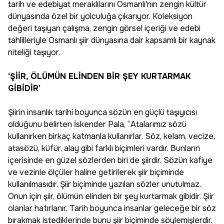
tarih ve edebiyat meraklılarını Osmanlı'nın zengin kültür
dünyasında özel bir yolculuğa çıkarıyor. Koleksiyon
değeri taşıyan çalışma, zengin görsel içeriği ve edebi
tahlilleriyle Osmanlı şiir dünyasına dair kapsamlı bir kaynak
niteliği taşıyor.
‘ŞİİR, ÖLÜMÜN ELİNDEN BİR ŞEY KURTARMAK
GİBİDİR’
Şiirin insanlık tarihi boyunca sözün en güçlü taşıyıcısı
olduğunu belirten İskender Pala, “Atalarımız sözü
kullanırken birkaç katmanla kullanırlar. Söz, kelam, vecize,
atasözü, küfür, alay gibi farklı biçimleri vardır. Bunların
içerisinde en güzel sözlerden biri de şiirdir. Sözün kafiye
ve vezinle ölçüler haline getirilerek şiir biçiminde
kullanılmasıdır. Şiir biçiminde yazılan sözler unutulmaz.
Onun için şiir, ölümün elinden bir şey kurtarmak gibidir. Şiir
olanlar hatırlanır. Tarih boyunca insanlar geleceğe bir söz
bırakmak istediklerinde bunu şiir biçiminde söylemişlerdir.