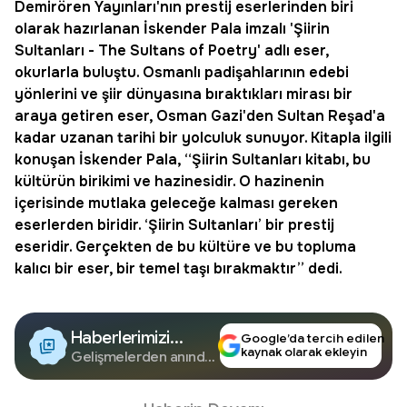
Demirören Yayınları'nın prestij eserlerinden biri
olarak hazırlanan
İskender Pala
imzalı '
Şiirin
Sultanları
- The Sultans of Poetry' adlı eser,
okurlarla buluştu. Osmanlı padişahlarının edebi
yönlerini ve şiir dünyasına bıraktıkları mirası bir
araya getiren eser, Osman Gazi'den Sultan Reşad'a
kadar uzanan tarihi bir yolculuk sunuyor. Kitapla ilgili
konuşan İskender Pala, “Şiirin Sultanları kitabı, bu
kültürün birikimi ve hazinesidir. O hazinenin
içerisinde mutlaka geleceğe kalması gereken
eserlerden biridir. ‘Şiirin Sultanları’ bir prestij
eseridir. Gerçekten de bu kültüre ve bu topluma
kalıcı bir eser, bir temel taşı bırakmaktır” dedi.
Haberlerimizi
Google’da tercih edilen
kaynak olarak ekleyin
Google'da Takip
Gelişmelerden anında
haberdar olun.
Edin