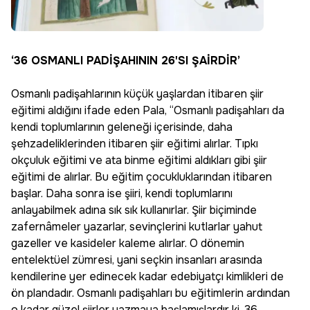
‘36 OSMANLI PADİŞAHININ 26'SI ŞAİRDİR’
Osmanlı padişahlarının küçük yaşlardan itibaren şiir
eğitimi aldığını ifade eden Pala, “Osmanlı padişahları da
kendi toplumlarının geleneği içerisinde, daha
şehzadeliklerinden itibaren şiir eğitimi alırlar. Tıpkı
okçuluk eğitimi ve ata binme eğitimi aldıkları gibi şiir
eğitimi de alırlar. Bu eğitim çocukluklarından itibaren
başlar. Daha sonra ise şiiri, kendi toplumlarını
anlayabilmek adına sık sık kullanırlar. Şiir biçiminde
zafernâmeler yazarlar, sevinçlerini kutlarlar yahut
gazeller ve kasideler kaleme alırlar. O dönemin
entelektüel zümresi, yani seçkin insanları arasında
kendilerine yer edinecek kadar edebiyatçı kimlikleri de
ön plandadır. Osmanlı padişahları bu eğitimlerin ardından
o kadar güzel şiirler yazmaya başlamışlardır ki, 36