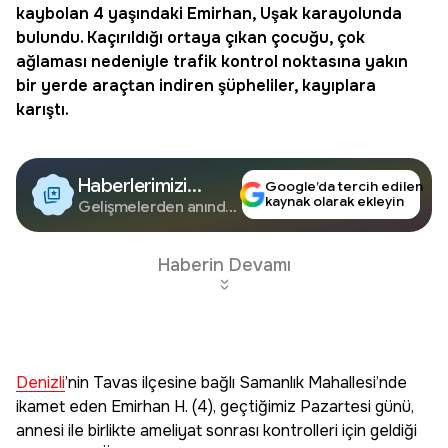
kaybolan 4 yaşındaki Emirhan, Uşak karayolunda
bulundu. Kaçırıldığı ortaya çıkan çocuğu, çok
ağlaması nedeniyle trafik kontrol noktasına yakın
bir yerde araçtan indiren şüpheliler, kayıplara
karıştı.
Haberlerimizi
Google’da tercih edilen
kaynak olarak ekleyin
Google'da Takip
Gelişmelerden anında
haberdar olun.
Edin
Haberin Devamı
Denizli
’nin Tavas ilçesine bağlı Samanlık Mahallesi’nde
ikamet eden Emirhan H. (4), geçtiğimiz Pazartesi günü,
annesi ile birlikte ameliyat sonrası kontrolleri için geldiği