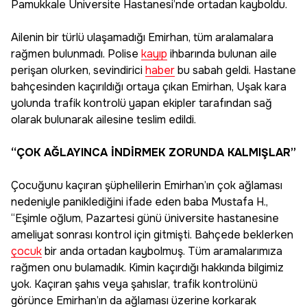
Pamukkale Üniversite Hastanesi’nde ortadan kayboldu.
Ailenin bir türlü ulaşamadığı Emirhan, tüm aralamalara
rağmen bulunmadı. Polise
kayıp
ihbarında bulunan aile
perişan olurken, sevindirici
haber
bu sabah geldi. Hastane
bahçesinden kaçırıldığı ortaya çıkan Emirhan, Uşak kara
yolunda trafik kontrolü yapan ekipler tarafından sağ
olarak bulunarak ailesine teslim edildi.
“ÇOK AĞLAYINCA İNDİRMEK ZORUNDA KALMIŞLAR”
Çocuğunu kaçıran şüphelilerin Emirhan’ın çok ağlaması
nedeniyle paniklediğini ifade eden baba Mustafa H.,
“Eşimle oğlum, Pazartesi günü üniversite hastanesine
ameliyat sonrası kontrol için gitmişti. Bahçede beklerken
çocuk
bir anda ortadan kaybolmuş. Tüm aramalarımıza
rağmen onu bulamadık. Kimin kaçırdığı hakkında bilgimiz
yok. Kaçıran şahıs veya şahıslar, trafik kontrolünü
görünce Emirhan’ın da ağlaması üzerine korkarak