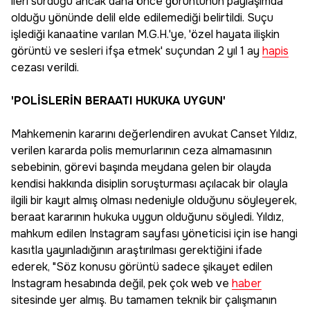
ileri sürdüğü ancak daha önce görüntünün paylaşımda
olduğu yönünde delil elde edilemediği belirtildi. Suçu
işlediği kanaatine varılan M.G.H.'ye, 'özel hayata ilişkin
görüntü ve sesleri ifşa etmek' suçundan 2 yıl 1 ay
hapis
cezası verildi.
'POLİSLERİN BERAATI HUKUKA UYGUN'
Mahkemenin kararını değerlendiren avukat Canset Yıldız,
verilen kararda polis memurlarının ceza almamasının
sebebinin, görevi başında meydana gelen bir olayda
kendisi hakkında disiplin soruşturması açılacak bir olayla
ilgili bir kayıt almış olması nedeniyle olduğunu söyleyerek,
beraat kararının hukuka uygun olduğunu söyledi. Yıldız,
mahkum edilen Instagram sayfası yöneticisi için ise hangi
kasıtla yayınladığının araştırılması gerektiğini ifade
ederek, "Söz konusu görüntü sadece şikayet edilen
Instagram hesabında değil, pek çok web ve
haber
sitesinde yer almış. Bu tamamen teknik bir çalışmanın