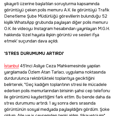
şikayeti üzerine başlatılan soruşturma kapsamında
görüntüyü çeken polis memuru A.K. ile görüntüyü Trafik
Denetleme Şube Müdürlüğü görevlilerin bulunduğu 52
kişilik WhatsApp grubunda paylaşan diğer polis memuru
O.K. ile videoyu Instagram hesabından yayınlayan M.G.H.
hakkında 'özel hayata ilişkin görüntü ve sesleri ifşa
etmek' suçundan dava açıldı.
'STRES DURUMUMU ARTIRDI'
İstanbul
45'inci Asliye Ceza Mahkemesinde yapılan
yargılamada Özlem Atan Tarlacı, uygulama noktasında
durdurulunca rektörlükteki toplantıya geciktiğini
belirterek, "Geç kadığım toplantının stresi ile mücadele
ederken polis memurlarından birisinin şahsi cep telefonu
ile görüntümü kaydettiğimi fark ettim. Bu bende daha da
stres durumumu artırdı. 1 ay sonra ders sırasında
görüntünün sosyal medyada paylaşıldığını gördüm. Şoke
oldum. Aile ve iş çevremden tepki aldım. Şikayetçiyim"