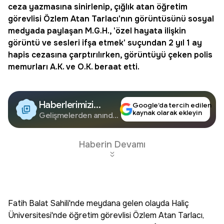
ceza yazmasına sinirlenip,
çığlık atan öğretim
görevlisi
Özlem Atan Tarlacı'nın görüntüsünü sosyal
medyada paylaşan M.G.H., 'özel hayata ilişkin
görüntü ve sesleri ifşa etmek' suçundan 2 yıl 1 ay
hapis
cezasına çarptırılırken, görüntüyü çeken polis
memurları A.K. ve O.K. beraat etti.
Haberlerimizi
Google’da tercih edilen
kaynak olarak ekleyin
Google'da Takip
Gelişmelerden anında
haberdar olun.
Edin
Haberin Devamı
Fatih Balat Sahili'nde meydana gelen olayda Haliç
Üniversitesi'nde öğretim görevlisi Özlem Atan Tarlacı,