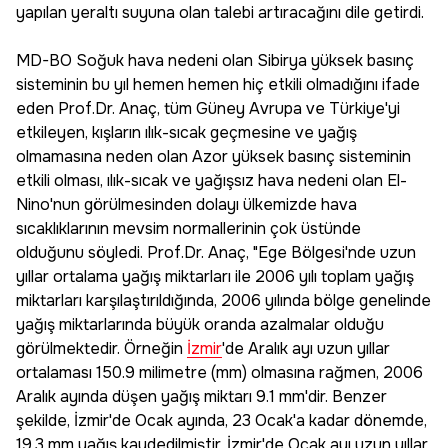
yapılan yeraltı suyuna olan talebi artıracağını dile getirdi.
MD-BO Soğuk hava nedeni olan Sibirya yüksek basınç
sisteminin bu yıl hemen hemen hiç etkili olmadığını ifade
eden Prof.Dr. Anaç, tüm Güney Avrupa ve Türkiye'yi
etkileyen, kışların ılık-sıcak geçmesine ve yağış
olmamasına neden olan Azor yüksek basınç sisteminin
etkili olması, ılık-sıcak ve yağışsız hava nedeni olan El-
Nino'nun görülmesinden dolayı ülkemizde hava
sıcaklıklarının mevsim normallerinin çok üstünde
olduğunu söyledi. Prof.Dr. Anaç, "Ege Bölgesi'nde uzun
yıllar ortalama yağış miktarları ile 2006 yılı toplam yağış
miktarları karşılaştırıldığında, 2006 yılında bölge genelinde
yağış miktarlarında büyük oranda azalmalar olduğu
görülmektedir. Örneğin
İzmir
'de Aralık ayı uzun yıllar
ortalaması 150.9 milimetre (mm) olmasına rağmen, 2006
Aralık ayında düşen yağış miktarı 9.1 mm'dir. Benzer
şekilde, İzmir'de Ocak ayında, 23 Ocak'a kadar dönemde,
19.3 mm yağış kaydedilmiştir. İzmir'de Ocak ayı uzun yıllar