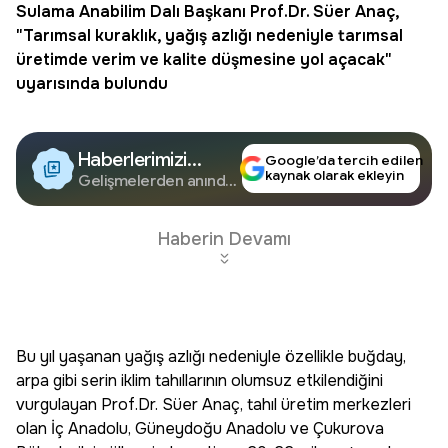
Sulama Anabilim Dalı Başkanı Prof.Dr. Süer Anaç,
"Tarımsal kuraklık, yağış azlığı nedeniyle tarımsal
üretimde verim ve kalite düşmesine yol açacak"
uyarısında bulundu
Haberlerimizi
Google’da tercih edilen
kaynak olarak ekleyin
Google'da Takip
Gelişmelerden anında
haberdar olun.
Edin
Haberin Devamı
Bu yıl yaşanan yağış azlığı nedeniyle özellikle buğday,
arpa gibi serin iklim tahıllarının olumsuz etkilendiğini
vurgulayan Prof.Dr. Süer Anaç, tahıl üretim merkezleri
olan İç Anadolu, Güneydoğu Anadolu ve Çukurova