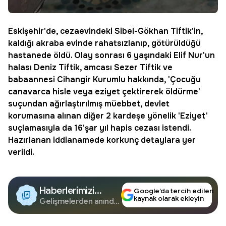
Eskişehir
'de, cezaevindeki Sibel-Gökhan Tiftik'in,
kaldığı akraba evinde rahatsızlanıp, götürüldüğü
hastanede öldü. Olay sonrası 6 yaşındaki
Elif Nur
'un
halası Deniz Tiftik, amcası
Sezer Tiftik
ve
babaannesi Cihangir Kurumlu hakkında, 'Çocuğu
canavarca hisle veya eziyet çektirerek öldürme'
suçundan ağırlaştırılmış müebbet, devlet
korumasına alınan diğer 2 kardeşe yönelik 'Eziyet'
suçlamasıyla da 16'şar yıl hapis cezası istendi.
Hazırlanan iddianamede korkunç detaylara yer
verildi.
Haberlerimizi
Google’da tercih edilen
kaynak olarak ekleyin
Google'da Takip
Gelişmelerden anında
haberdar olun.
Edin