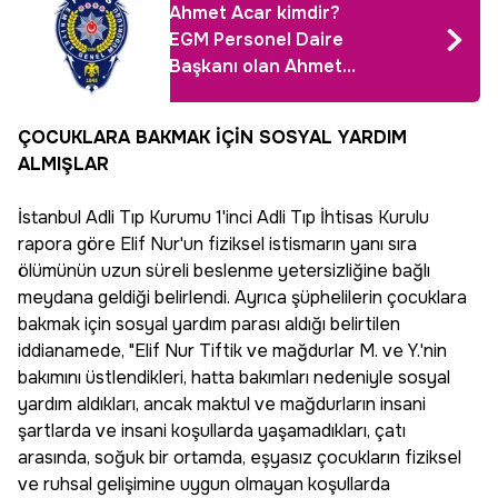
Ahmet Acar kimdir?
EGM Personel Daire
Başkanı olan Ahmet
Acar nereli, kaç
yaşında, hangi
ÇOCUKLARA BAKMAK İÇİN SOSYAL YARDIM
görevlerde bulundu?
ALMIŞLAR
İstanbul Adli Tıp Kurumu 1'inci Adli Tıp İhtisas Kurulu
rapora göre Elif Nur'un fiziksel istismarın yanı sıra
ölümünün uzun süreli beslenme yetersizliğine bağlı
meydana geldiği belirlendi. Ayrıca şüphelilerin çocuklara
bakmak için sosyal yardım parası aldığı belirtilen
iddianamede, "Elif Nur Tiftik ve mağdurlar M. ve Y.'nin
bakımını üstlendikleri, hatta bakımları nedeniyle sosyal
yardım aldıkları, ancak maktul ve mağdurların insani
şartlarda ve insani koşullarda yaşamadıkları, çatı
arasında, soğuk bir ortamda, eşyasız çocukların fiziksel
ve ruhsal gelişimine uygun olmayan koşullarda