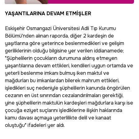
kadar oldu, yeni
öğretmen maaşı ne
YAŞANTILARINA DEVAM ETMİŞLER
kadar? Öğretmen
maaşı 2023 Temmuz
Eskişehir Osmangazi Üniversitesi Adli Tıp Kurumu
zammı: Uzman
Bölümü'nden alınan raporda, diğer 2 kardeşin de
öğretmen maaşına
yaşıtlarına göre yeterince beslenmedikleri ve gelişim
zam geldi mi?
geriliklerinin olduğu bilgisine yer verilen iddianamede;
"Şüphelilerin çocukların durumuna aldırış etmeyen
yaşantılarına devam ettikleri, kendileri uygun ortamda ve
yeterli beslenme imkanı bulmuş iken maktul ve
mağdurları bu imkanlardan bilerek mahrum ettikleri,
işledikleri suç nedeniyle şüphelilerin kanunda öngörülen
cezanın en üst sınırından cezalandırılmaları gerektiği,
yine şüphelilerin maktulün kardeşleri mağdurlara karşı ise
çocuğa eziyet suçlarını işlediklerine ilişkin haklarında
kamu davası açmaya yeterlilikte delil ve kanaat
oluştuğu" ifadeleri yer aldı.