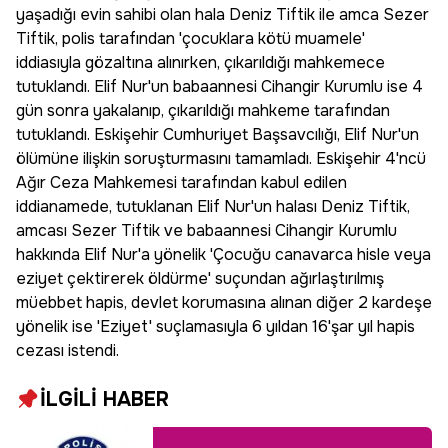
yaşadığı evin sahibi olan hala Deniz Tiftik ile amca Sezer
Tiftik, polis tarafından 'çocuklara kötü muamele'
iddiasıyla gözaltına alınırken, çıkarıldığı mahkemece
tutuklandı. Elif Nur'un babaannesi Cihangir Kurumlu ise 4
gün sonra yakalanıp, çıkarıldığı mahkeme tarafından
tutuklandı. Eskişehir Cumhuriyet Başsavcılığı, Elif Nur'un
ölümüne ilişkin soruşturmasını tamamladı. Eskişehir 4'ncü
Ağır Ceza Mahkemesi tarafından kabul edilen
iddianamede, tutuklanan Elif Nur'un halası Deniz Tiftik,
amcası Sezer Tiftik ve babaannesi Cihangir Kurumlu
hakkında Elif Nur'a yönelik 'Çocuğu canavarca hisle veya
eziyet çektirerek öldürme' suçundan ağırlaştırılmış
müebbet hapis, devlet korumasına alınan diğer 2 kardeşe
yönelik ise 'Eziyet' suçlamasıyla 6 yıldan 16'şar yıl hapis
cezası istendi.
İLGİLİ HABER