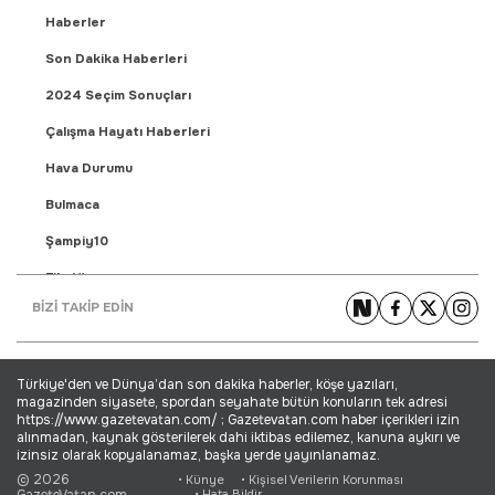
Haberler
Son Dakika Haberleri
2024 Seçim Sonuçları
Çalışma Hayatı Haberleri
Hava Durumu
Bulmaca
Şampiy10
Fikstür
BİZİ TAKİP EDİN
Puan Durumu
Gündem Haberleri
Türkiye'den ve Dünya’dan son dakika haberler, köşe yazıları,
Yaşam Haberleri
magazinden siyasete, spordan seyahate bütün konuların tek adresi
https://www.gazetevatan.com/ ; Gazetevatan.com haber içerikleri izin
Ekonomi Haberleri
alınmadan, kaynak gösterilerek dahi iktibas edilemez, kanuna aykırı ve
izinsiz olarak kopyalanamaz, başka yerde yayınlanamaz.
Dünya Haberleri
© 2026
• Künye
• Kişisel Verilerin Korunması
GazeteVatan.com
• Hata Bildir