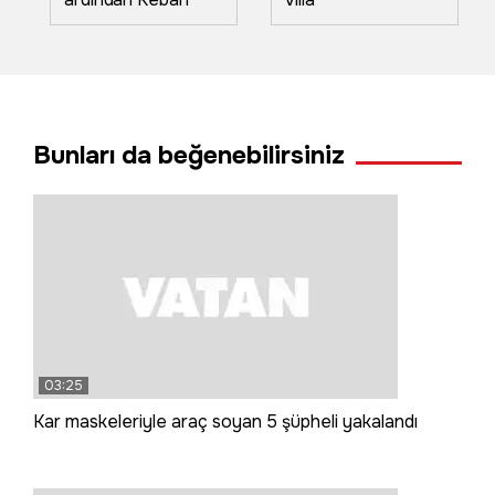
Barajı kapaklarını
açtı, işyeri bahçeleri
sular altında kaldı
Bunları da beğenebilirsiniz
03:25
Kar maskeleriyle araç soyan 5 şüpheli yakalandı