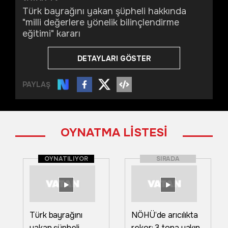
Türk bayrağını yakan şüpheli hakkında
"milli değerlere yönelik bilinçlendirme
eğitimi" kararı
DETAYLARI GÖSTER
PAYLAŞ
OYNATMA LİSTESİ
OYNATILIYOR
SIRADA
Türk bayrağını
NÖHÜ’de arıcılıkta
yakan şüpheli
rekor: 3 tona yakın