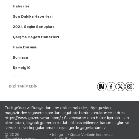
Haberler
Son Dakika Haberleri
2024 Seçim Sonuçları
Çalışma Hayatı Haberleri
Hava Durumu
Bulmaca
Şampiy10
Fikstür
BİZİ TAKİP EDİN
Puan Durumu
Gündem Haberleri
Türkiye'den ve Dünya’dan son dakika haberler, köşe yazıları,
Yaşam Haberleri
magazinden siyasete, spordan seyahate bütün konuların tek adresi
https://www.gazetevatan.com/ ; Gazetevatan.com haber içerikleri izin
Ekonomi Haberleri
alınmadan, kaynak gösterilerek dahi iktibas edilemez, kanuna aykırı ve
izinsiz olarak kopyalanamaz, başka yerde yayınlanamaz.
Dünya Haberleri
© 2026
• Künye
• Kişisel Verilerin Korunması
GazeteVatan.com
• Hata Bildir