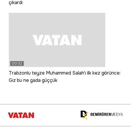
çıkardı
00:32
Trabzonlu teyze Muhammed Salah'ı ilk kez görünce:
Gız bu ne gada güççük