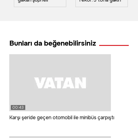
hakkında "milli
bal hasadı
değerlere yönelik
gerçekleştirildi
bilinçlendirme
eğitimi" kararı
Bunları da beğenebilirsiniz
00:43
Karşı şeride geçen otomobil ile minibüs çarpıştı