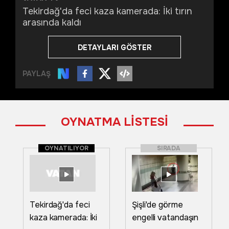
Tekirdağ'da feci kaza kamerada: İki tırın
arasında kaldı
DETAYLARI GÖSTER
PAYLAŞ
OYNATMA LİSTESİ
OYNATILIYOR
SIRADA
Tekirdağ'da feci
Şişli'de görme
kaza kamerada: İki
engelli vatandaşın