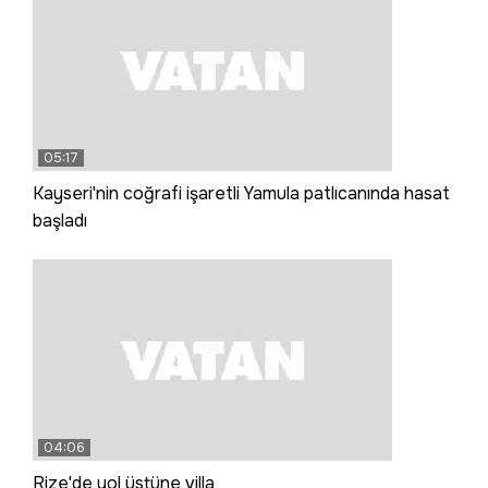
05:17
Kayseri'nin coğrafi işaretli Yamula patlıcanında hasat
başladı
04:06
Rize'de yol üstüne villa