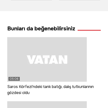
tırın arasında kaldı
metro raylarına
düştüğü anın
görüntüsü ortaya
çıktı!
Bunları da beğenebilirsiniz
05:06
Saros Körfezi'ndeki tank batığı, dalış tutkunlarının
gözdesi oldu