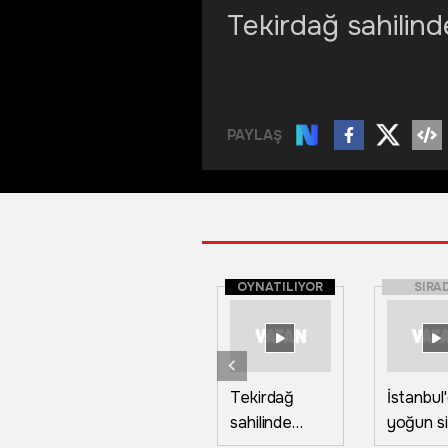
Tekirdağ sahilind
PAYLAŞ
OYNATILIYOR
SIRA
Tekirdağ
İstanbul
sahilinde
yoğun si
dikkat çeken
Boğaz h