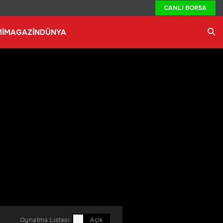
CANLI BORSA
İ
MAGAZİN
DÜNYA
Ara
Oynatma Listesi