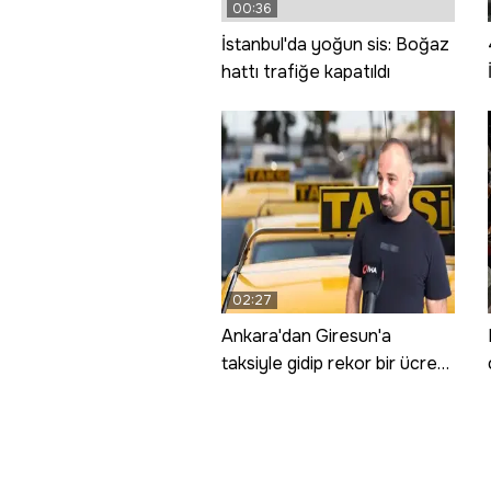
00:36
İstanbul'da yoğun sis: Boğaz
hattı trafiğe kapatıldı
02:27
Ankara'dan Giresun'a
taksiyle gidip rekor bir ücret
ödedi! Sebebini açıkladı; 8
saniyelik bir zevk