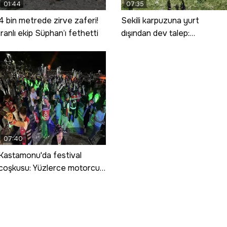
01:44
07:35
4 bin metrede zirve zaferi!
Sekili karpuzuna yurt
İranlı ekip Süphan’ı fethetti
dışından dev talep:
Çekirdeksiz siyah karpuzun
ekimi artırıldı
07:40
Kastamonu'da festival
coşkusu: Yüzlerce motorcu
Tosya'da bir araya geldi