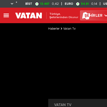
°
13.467
54.81
BİST
0,42
|
EURO
0,14
|
U
Türkiye,
ŞE
HİRLER
Şehirlerinden Okunur
Haberler
Vatan Tv
VATAN TV