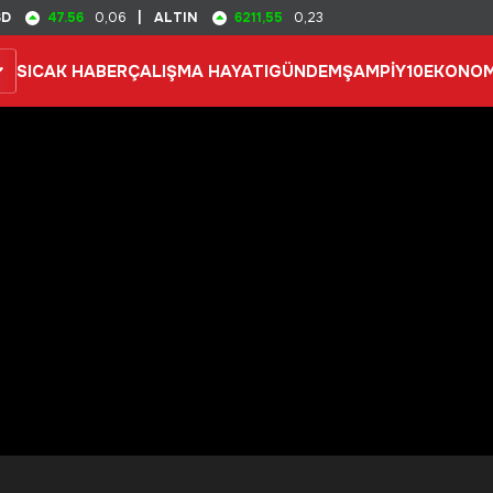
47.56
6211,55
SD
0,06
|
ALTIN
0,23
SICAK HABER
ÇALIŞMA HAYATI
GÜNDEM
ŞAMPİY10
EKONOM