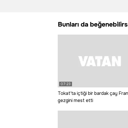
görüntüler
trafiğe
oluştu
kapatıldı
Bunları da beğenebilirs
07:23
Tokat'ta içtiği bir bardak çay Fran
gezgini mest etti