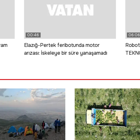
00:46
06:06
vam
Elazığ-Pertek feribotunda motor
Roboti
arızası: İskeleye bir süre yanaşamadı
TEKNO