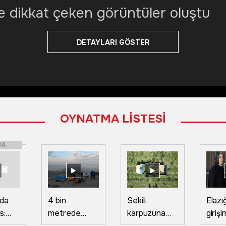
e dikkat çeken görüntüler oluştu
DETAYLARI GÖSTER
OYNATMA LİSTESİ
DA
'da
4 bin
Sekili
Elazığ
s:
metrede
karpuzuna
girişi
attı
zirve zaferi!
yurt dışından
devl