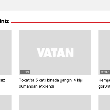
İranlı ekip
dev talep:
deste
Süphan’ı
Çekirdeksiz
çiftli
fethetti
siyah
iniz
karpuzun
ekimi artırıldı
01:39
02:17
sız
Tokat'ta 5 katlı binada yangın; 4 kişi
Hemşer
dumandan etkilendi
görünt