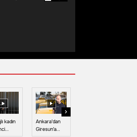
lı kadın
Ankara'dan
Kastamonu'da
Ba
mci
Giresun'a
festival
fe
et
taksiyle gidip
coşkusu:
"k