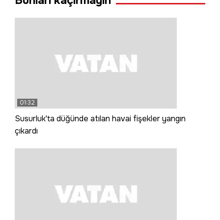
Bunları kaçırmayın
01:32
Susurluk'ta düğünde atılan havai fişekler yangın
çıkardı