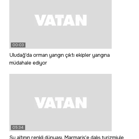
00:03
Uludağ'da orman yangın çıktı ekipler yangına
müdahale ediyor
05:34
Su altının renkli dünyası, Marmaris'e dalış turizmiyle