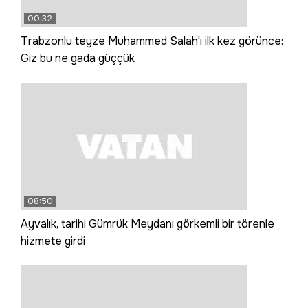
00:32
Trabzonlu teyze Muhammed Salah'ı ilk kez görünce:
Gız bu ne gada güççük
08:50
Ayvalık, tarihi Gümrük Meydanı görkemli bir törenle
hizmete girdi