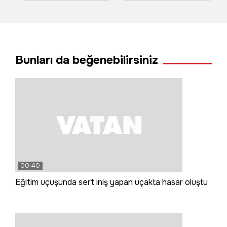
lezzetler kıyasıya
havai fişekler
yarıştı
yangın çıkardı
Bunları da beğenebilirsiniz
00:40
Eğitim uçuşunda sert iniş yapan uçakta hasar oluştu