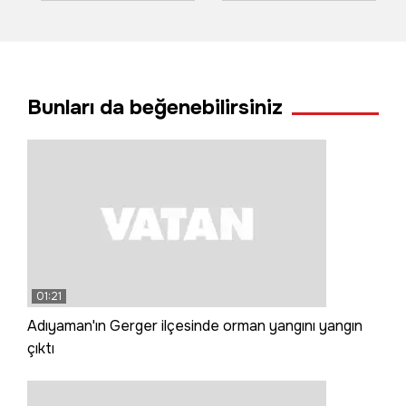
dorseye otomobil
kök kabaktan 1
çarptı
tonun üzerinde
ürün aldı
Bunları da beğenebilirsiniz
01:21
Adıyaman'ın Gerger ilçesinde orman yangını yangın
çıktı