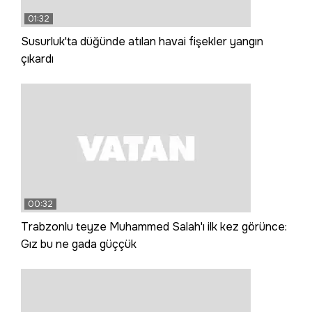
01:32
Susurluk'ta düğünde atılan havai fişekler yangın
çıkardı
00:32
Trabzonlu teyze Muhammed Salah'ı ilk kez görünce:
Gız bu ne gada güççük