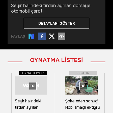
Seyir halindeki tırdan ayrılan dorseye
otomobil çarptı
DETAYLARI GÖSTER
PAYLAŞ
OYNATMA LİSTESİ
OYNATILIYOR
SIRADA
Seyir halindeki
Şoke eden sonuç!
tırdan ayrılan
Hobi amaçlı ektiği 3