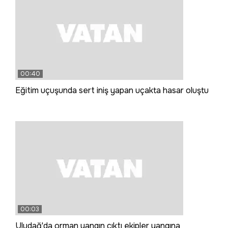
00:40
Eğitim uçuşunda sert iniş yapan uçakta hasar oluştu
00:03
Uludağ'da orman yangın çıktı ekipler yangına