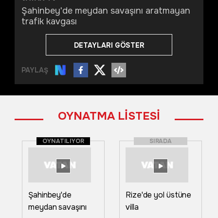
Şahinbey'de meydan savaşını aratmayan
trafik kavgası
DETAYLARI GÖSTER
PAYLAŞ
OYNATMA LİSTESİ
OYNATILIYOR
SIRADA
Şahinbey'de
Rize'de yol üstüne
meydan savaşını
villa