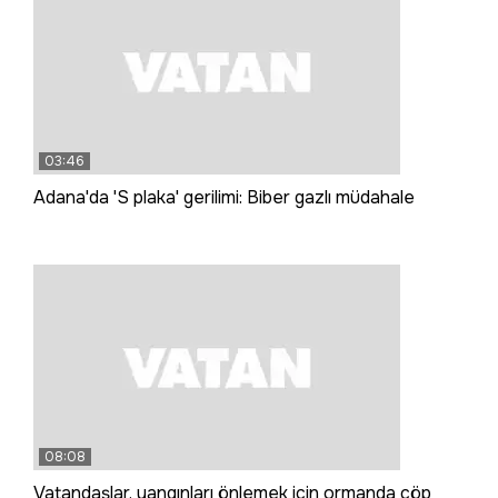
03:46
Adana'da 'S plaka' gerilimi: Biber gazlı müdahale
08:08
Vatandaşlar, yangınları önlemek için ormanda çöp