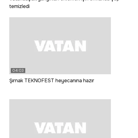
temizledi
04:03
Şırnak TEKNOFEST heyecanına hazır