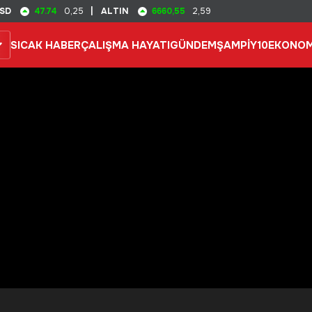
47.74
6660,55
SD
0,25
|
ALTIN
2,59
SICAK HABER
ÇALIŞMA HAYATI
GÜNDEM
ŞAMPİY10
EKONOM