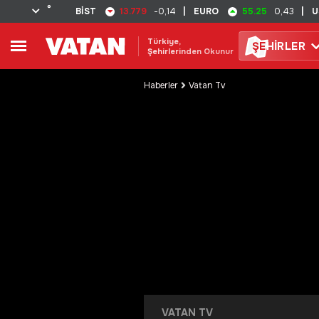
°
13.779
55.25
BİST
-0,14
|
EURO
0,43
|
U
Türkiye,
ŞE
HİRLER
Şehirlerinden Okunur
Haberler
Vatan Tv
VATAN TV