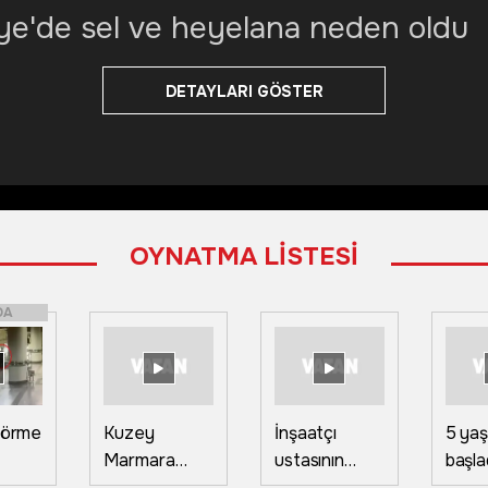
e'de sel ve heyelana neden oldu
DETAYLARI GÖSTER
OYNATMA LİSTESİ
DA
 görme
Kuzey
İnşaatçı
5 yaş
Marmara
ustasının
başla
şın
Otoyolu'nda
"Halayı
yıldır