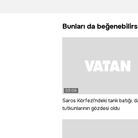
heyelana
metro
neden oldu
rayların
düştüğü
Bunları da beğenebilirs
görüntü
ortaya çı
05:06
Saros Körfezi'ndeki tank batığı, da
tutkunlarının gözdesi oldu