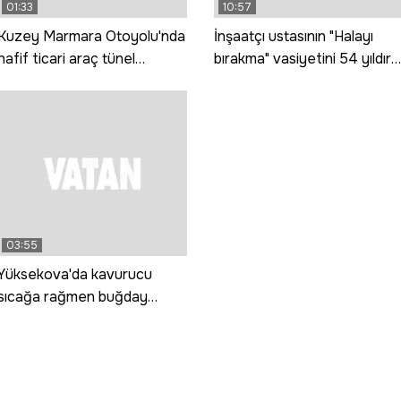
01:33
10:57
Kuzey Marmara Otoyolu'nda
İnşaatçı ustasının "Halayı
hafif ticari araç tünel
bırakma" vasiyetini 54 yıldır
duvarına çarptı: 3 ölü, 1 yaralı
oynayarak yaşatıyor
03:55
Yüksekova'da kavurucu
sıcağa rağmen buğday
hasadı mesaisi sürüyor