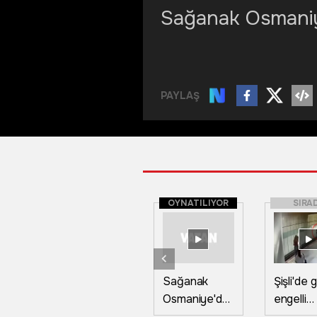
Sağanak Osmaniy
PAYLAŞ
OYNATILIYOR
SIRA
Sağanak
Şişli'de
Osmaniye'de
engelli
sel ve
vatanda