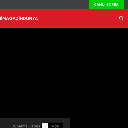
CANLI BORSA
İ
MAGAZİN
DÜNYA
Ara
Oynatma Listesi