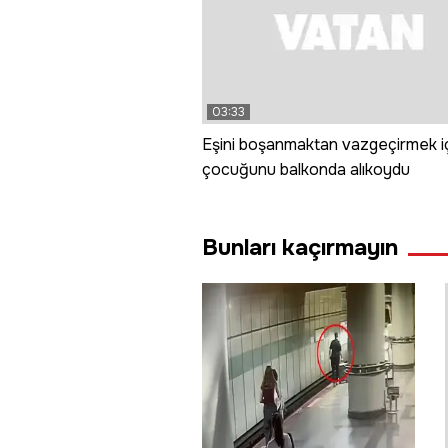
03:33
Eşini boşanmaktan vazgeçirmek i
çocuğunu balkonda alıkoydu
Bunları kaçırmayın