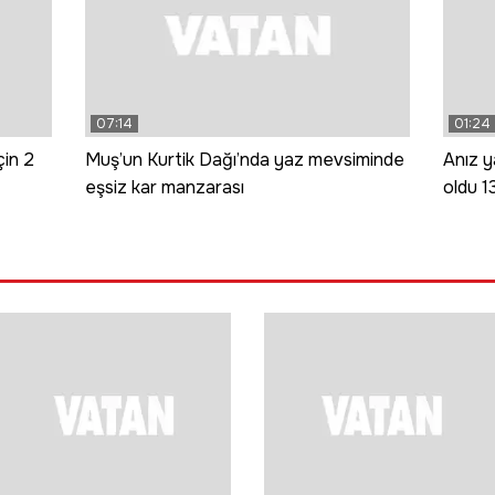
07:14
01:24
çin 2
Muş’un Kurtik Dağı’nda yaz mevsiminde
Anız y
eşsiz kar manzarası
oldu 13