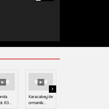
ında
Karacabey’de
Yüksekova'da
Ç
dı, 63
ormanlık
kavurucu
sı
 coğrafi
alanda çıkan
sıcağa
şa