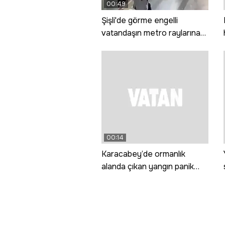
00:49
Şişli'de görme engelli
vatandaşın metro raylarına
düştüğü anın görüntüsü
ortaya çıktı!
00:14
Karacabey’de ormanlık
alanda çıkan yangın panik
yarattı