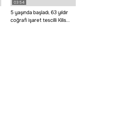
03:54
5 yaşında başladı, 63 yıldır
coğrafi işaret tescilli Kilis
katmerini