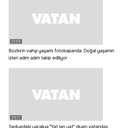
01:55
Bozkırın vahşi yaşamı fotokapanda: Doğal yaşamın
izleri adım adım takip ediliyor
03:17
Sedyedeki yaralıya "Yat lan yat" diyen vatandaş