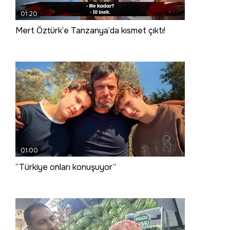
01:20
Mert Öztürk’e Tanzanya’da kısmet çıktı!
01:00
“Türkiye onları konuşuyor”