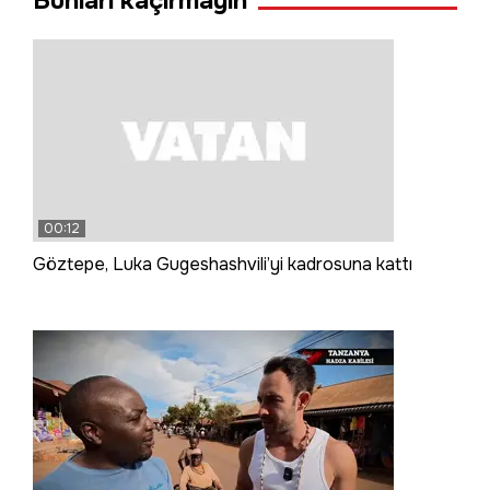
Bunları kaçırmayın
00:12
Göztepe, Luka Gugeshashvili’yi kadrosuna kattı