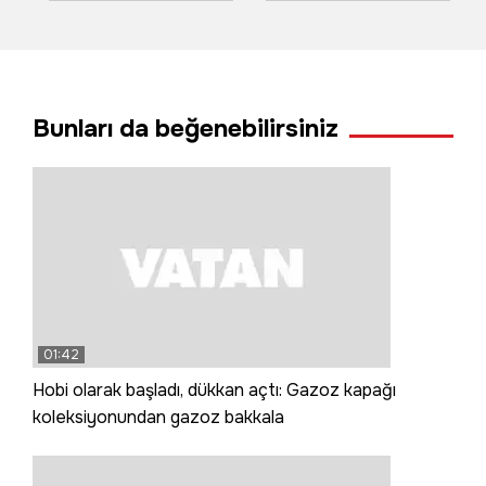
oldu, evleri ve
kadrosuna kattı
tarlaları su bastı
Bunları da beğenebilirsiniz
01:42
Hobi olarak başladı, dükkan açtı: Gazoz kapağı
koleksiyonundan gazoz bakkala