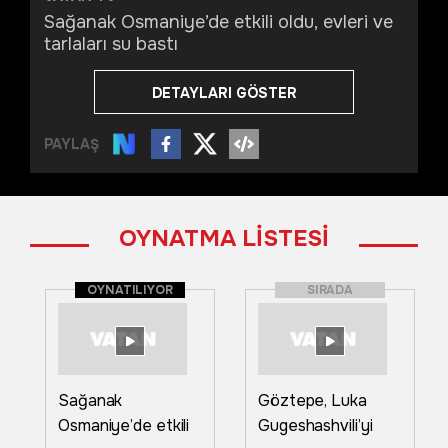
Sağanak Osmaniye’de etkili oldu, evleri ve
tarlaları su bastı
DETAYLARI GÖSTER
PAYLAŞ
OYNATMA LİSTESİ
OYNATILIYOR
SIRADA
Sağanak
Göztepe, Luka
Osmaniye’de etkili
Gugeshashvili’yi