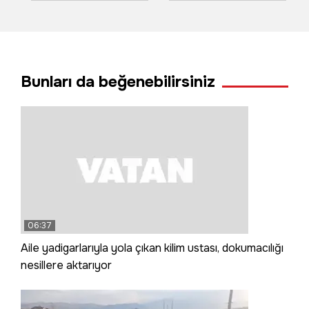
Samsun'da savaş
Murat Han Köprüsü
açıldı
oldu
Bunları da beğenebilirsiniz
06:37
Aile yadigarlarıyla yola çıkan kilim ustası, dokumacılığı
nesillere aktarıyor