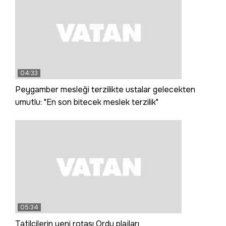
04:33
Peygamber mesleği terzilikte ustalar gelecekten
umutlu: "En son bitecek meslek terzilik"
05:34
Tatilcilerin yeni rotası Ordu plajları