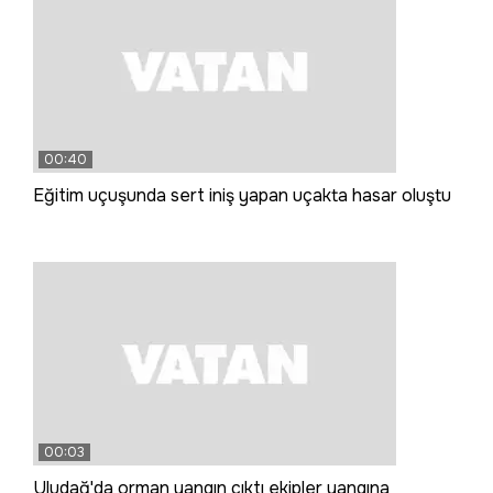
00:40
Eğitim uçuşunda sert iniş yapan uçakta hasar oluştu
00:03
Uludağ'da orman yangın çıktı ekipler yangına