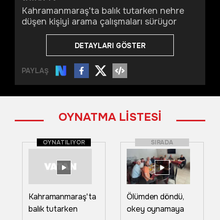
Kahramanmaraş'ta balık tutarken nehre
düşen kişiyi arama çalışmaları sürüyor
DETAYLARI GÖSTER
PAYLAŞ
OYNATMA LİSTESİ
OYNATILIYOR
SIRADA
Kahramanmaraş'ta
Ölümden döndü,
balık tutarken
okey oynamaya