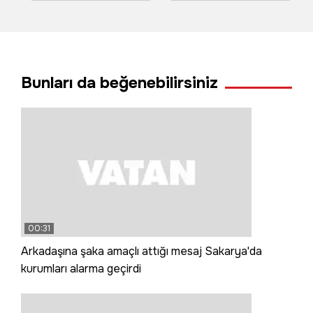
nehre düşen kişiyi
kaldığı yerden
arama çalışmaları
devam etti!
sürüyor
Bunları da beğenebilirsiniz
00:31
Arkadaşına şaka amaçlı attığı mesaj Sakarya'da
kurumları alarma geçirdi