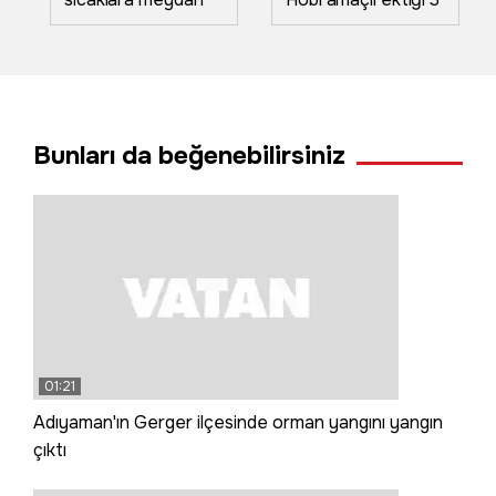
okuyor! Kavurucu
kök kabaktan 1
havada 'oyun
tonun üzerinde
havalı' hasat
ürün aldı
Bunları da beğenebilirsiniz
01:21
Adıyaman'ın Gerger ilçesinde orman yangını yangın
çıktı