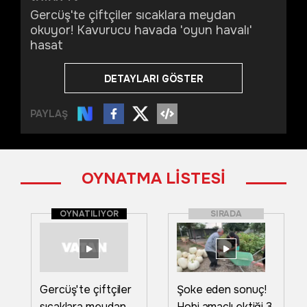
Gercüş'te çiftçiler sıcaklara meydan
okuyor! Kavurucu havada 'oyun havalı'
hasat
DETAYLARI GÖSTER
PAYLAŞ
OYNATMA LİSTESİ
OYNATILIYOR
SIRADA
Gercüş'te çiftçiler
Şoke eden sonuç!
sıcaklara meydan
Hobi amaçlı ektiği 3