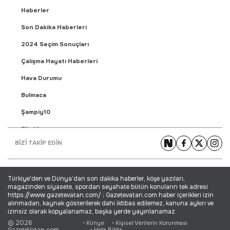
Haberler
Son Dakika Haberleri
2024 Seçim Sonuçları
Çalışma Hayatı Haberleri
Hava Durumu
Bulmaca
Şampiy10
Fikstür
BİZİ TAKİP EDİN
Puan Durumu
Gündem Haberleri
Türkiye'den ve Dünya’dan son dakika haberler, köşe yazıları,
Yaşam Haberleri
magazinden siyasete, spordan seyahate bütün konuların tek adresi
https://www.gazetevatan.com/ ; Gazetevatan.com haber içerikleri izin
Ekonomi Haberleri
alınmadan, kaynak gösterilerek dahi iktibas edilemez, kanuna aykırı ve
izinsiz olarak kopyalanamaz, başka yerde yayınlanamaz.
Dünya Haberleri
© 2026
• Künye
• Kişisel Verilerin Korunması
GazeteVatan.com
• Hata Bildir