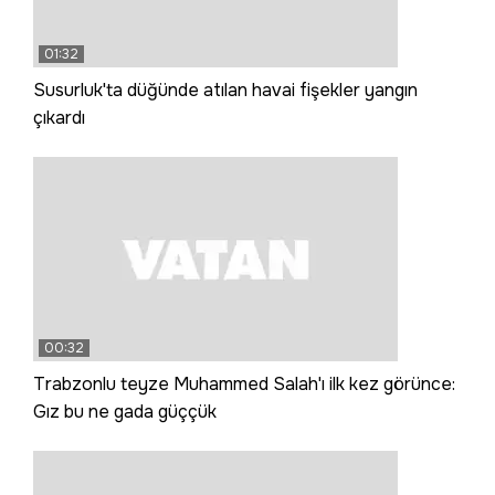
01:32
Susurluk'ta düğünde atılan havai fişekler yangın
çıkardı
00:32
Trabzonlu teyze Muhammed Salah'ı ilk kez görünce:
Gız bu ne gada güççük