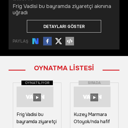
Frig Vadisi bu bayramda ziyaretçi akınına
uğradı
DETAYLARI GÖSTER
PAYLAŞ
OYNATMA LİSTESİ
OYNATILIYOR
SIRADA
Frig Vadisi bu
Kuzey Marmara
bayramda ziyaretçi
Otoyolu'nda hafif