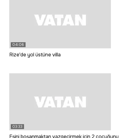
04:06
Rize'de yol üstüne villa
03:33
Eşini boşanmaktan vazgeçirmek için 2 çocuğunu