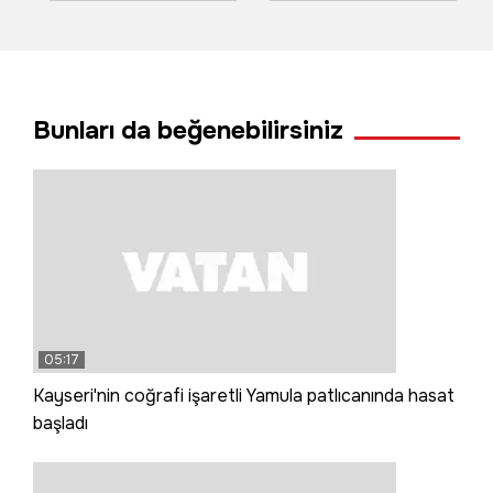
akınına uğradı
ticari araç tünel
duvarına çarptı: 3
ölü, 1 yaralı
Bunları da beğenebilirsiniz
05:17
Kayseri'nin coğrafi işaretli Yamula patlıcanında hasat
başladı