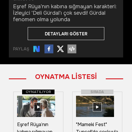
Eşref Rüya’nın kabına sığmayan karakteri:
İzleyici 'Deli Gürdal'ı çok sevdi! Gürdal
fenomen olma yolunda
DETAYLARI GÖSTER
PAYLAŞ
OYNATMA LİSTESİ
OYNATILIYOR
SIRADA
Eşref Rüya’nın
"Mameki Fest"
kabına sığmayan
Tunceli'de coşkuyla