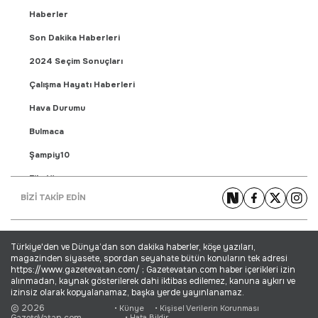
Haberler
Son Dakika Haberleri
2024 Seçim Sonuçları
Çalışma Hayatı Haberleri
Hava Durumu
Bulmaca
Şampiy10
Fikstür
BİZİ TAKİP EDİN
Puan Durumu
Gündem Haberleri
Türkiye'den ve Dünya’dan son dakika haberler, köşe yazıları,
Yaşam Haberleri
magazinden siyasete, spordan seyahate bütün konuların tek adresi
https://www.gazetevatan.com/ ; Gazetevatan.com haber içerikleri izin
Ekonomi Haberleri
alınmadan, kaynak gösterilerek dahi iktibas edilemez, kanuna aykırı ve
izinsiz olarak kopyalanamaz, başka yerde yayınlanamaz.
Dünya Haberleri
© 2026
• Künye
• Kişisel Verilerin Korunması
GazeteVatan.com
• Hata Bildir