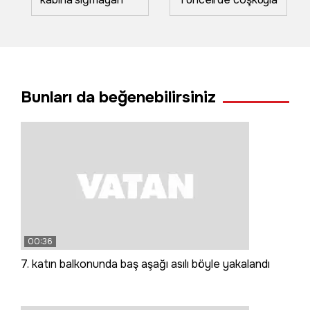
karakteri: İzleyici
başladı
'Deli Gürdal'ı çok
sevdi! Gürdal
fenomen olma
yolunda
Bunları da beğenebilirsiniz
00:36
7. katın balkonunda baş aşağı asılı böyle yakalandı