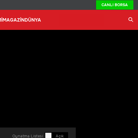
CANLI BORSA
İ
MAGAZİN
DÜNYA
Ara
Oynatma Listesi