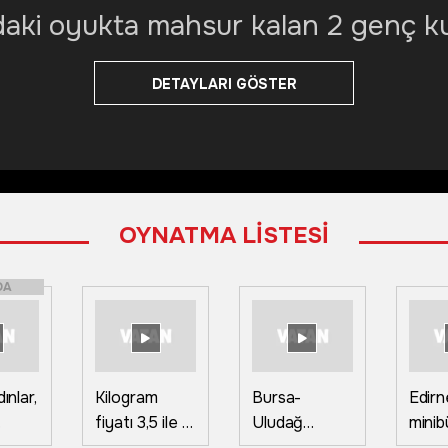
daki oyukta mahsur kalan 2 genç kur
DETAYLARI GÖSTER
OYNATMA LİSTESİ
DA
dınlar,
Kilogram
Bursa-
Edirn
fiyatı 3,5 ile 5
Uludağ
minib
lira arasında
Elektrik’ten
çarpı