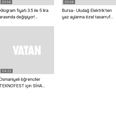
03:34
03:06
Kilogram fiyatı 3,5 ile 5 lira
Bursa- Uludağ Elektrik’ten
arasında değişiyor!
yaz aylarına özel tasarruf
Saruhanlı'da domates hasadı
rehberi
başladı
04:22
Osmaniyeli öğrenciler
TEKNOFEST için SİHA
geliştiriyor