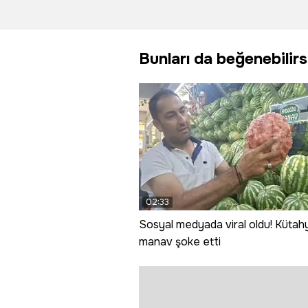
mahsur kalan
kurutup
2 genç
ekonom
kurtarıldı
kazandır
Bunları da beğenebilirs
02:33
Sosyal medyada viral oldu! Kütahy
manav şoke etti