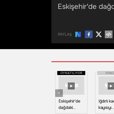
Eskişehir'de dağ
PAYLAŞ
OYNATILIYOR
SIRA
Eskişehir'de
Iğdırlı ka
dağdaki
kayısıyı
oyukta
güneşte