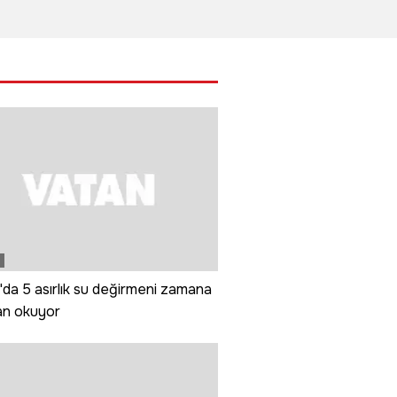
ikletli
kameraya
için SİHA
il
andı:
böyle yansıdı
geliştiriyor
ka
anı
k
rada
bö
da 5 asırlık su değirmeni zamana
n okuyor