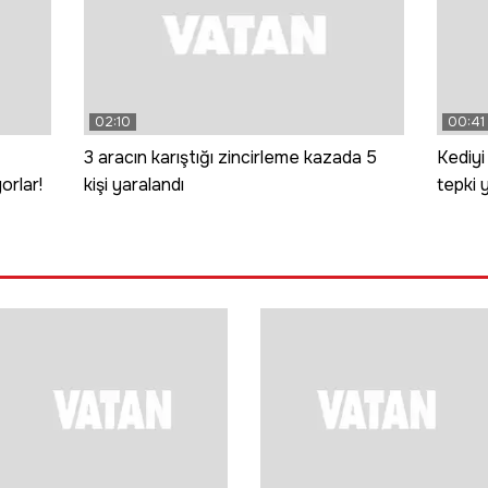
02:10
00:41
3 aracın karıştığı zincirleme kazada 5
Kediyi
orlar!
kişi yaralandı
tepki 