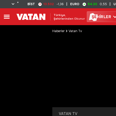
°
13.502
54.30
BİST
-1,36
|
EURO
0,55
|
U
Türkiye,
ŞE
HİRLER
Şehirlerinden Okunur
Haberler
Vatan Tv
VATAN TV