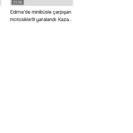
01:36
Edirne'de minibüsle çarpışan
motosikletli yaralandı: Kaza
anı kamerada