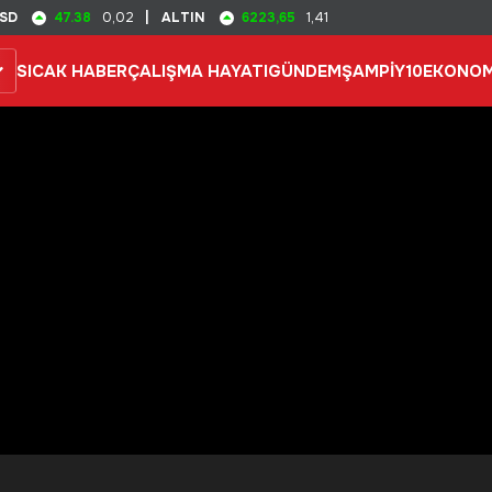
47.38
6223,65
SD
0,02
|
ALTIN
1,41
SICAK HABER
ÇALIŞMA HAYATI
GÜNDEM
ŞAMPİY10
EKONOM