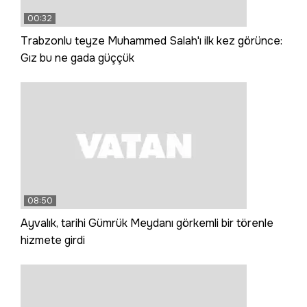
00:32
Trabzonlu teyze Muhammed Salah'ı ilk kez görünce:
Gız bu ne gada güççük
08:50
Ayvalık, tarihi Gümrük Meydanı görkemli bir törenle
hizmete girdi