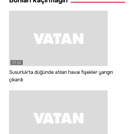
Bunları kaçırmayın
01:32
Susurluk'ta düğünde atılan havai fişekler yangın
çıkardı