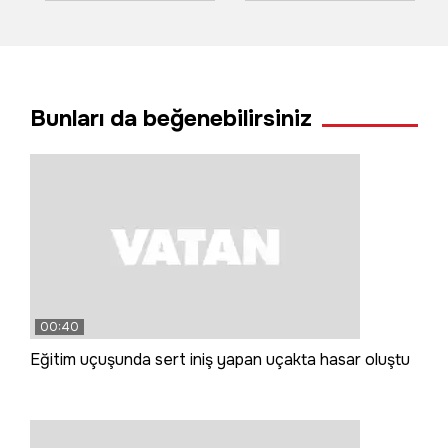
yuvalarında
havai fişekler
görüntülendi
yangın çıkardı
Bunları da beğenebilirsiniz
00:40
Eğitim uçuşunda sert iniş yapan uçakta hasar oluştu