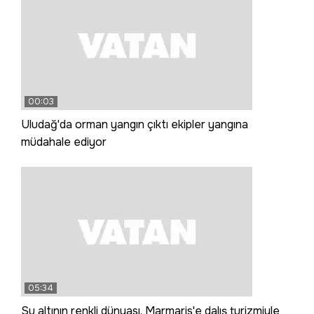
00:03
Uludağ'da orman yangın çıktı ekipler yangına
müdahale ediyor
05:34
Su altının renkli dünyası, Marmaris'e dalış turizmiyle