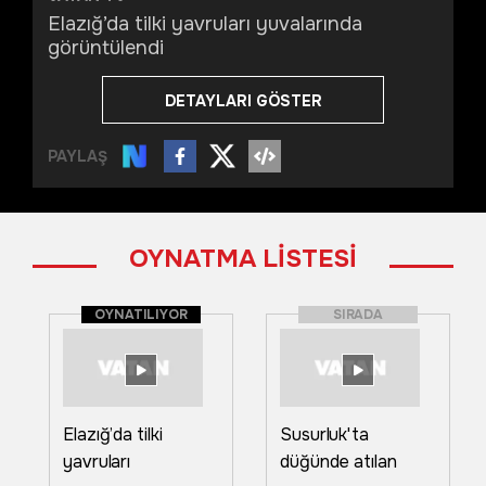
Elazığ’da tilki yavruları yuvalarında
görüntülendi
DETAYLARI GÖSTER
PAYLAŞ
OYNATMA LİSTESİ
OYNATILIYOR
SIRADA
Elazığ’da tilki
Susurluk'ta
yavruları
düğünde atılan