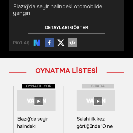
Elazığ’da seyir halindeki otomobilde
yangın
DETAYLARI GÖSTER
PAYLAŞ
OYNATMA LİSTESİ
OYNATILIYOR
SIRADA
Elazığ’da seyir
Salah'ı ilk kez
halindeki
görüğünde 'O ne