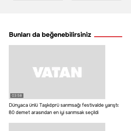
otomobilde yangın
bilama bişe' diyen
teyzeler o anları
anlattı
Bunları da beğenebilirsiniz
03:58
Dünyaca ünlü Taşköprü sarımsağı festivalde yarıştı:
80 demet arasından en iyi sarımsak seçildi